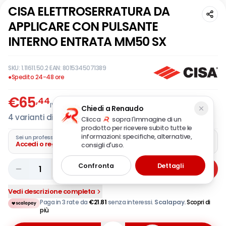
CISA ELETTROSERRATURA DA
APPLICARE CON PULSANTE
INTERNO ENTRATA MM50 SX
SKU:
1.11611.50.2
·
EAN:
8015345071389
●
Spedito 24-48 ore
€
65
,44
IVA incl.
Chiedi a Renaudo
4
varianti disponibili
Clicca
sopra l'immagine di un
prodotto per ricevere subito tutte le
informazioni: specifiche, alternative,
Sei un professionista?
Accedi o registra la tua azienda
consigli d'uso.
Confronta
Dettagli
1
Aggiungi
Vedi descrizione completa
Paga in 3 rate da
€
21.81
senza interessi.
Scalapay.
Scopri di
più