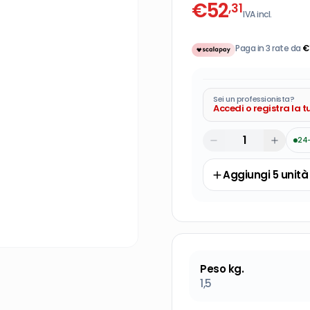
€
52
,31
IVA incl.
Paga in 3 rate da
€
Sei un professionista?
Accedi o registra la 
24
Aggiungi
5
unità
Peso kg.
1,5