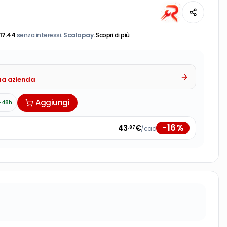
17.44
senza interessi.
Scalapay.
Scopri di più
tua azienda
Aggiungi
-48h
-
16
%
43
€
/cad
,87