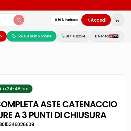
Accedi
IVA Inclusa
o
-5% sul primo ordine
0171 612294
Diventa
ito 24-48 ore
 COMPLETA ASTE CATENACCIO
RE A 3 PUNTI DI CHIUSURA
8015346026609