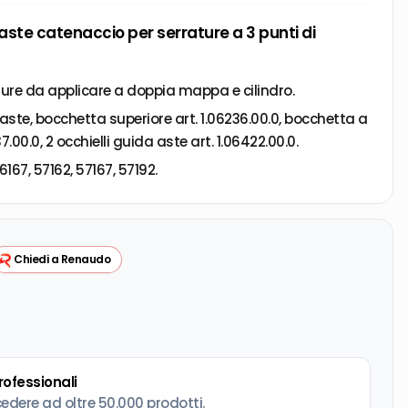
aste catenaccio per serrature a 3 punti di
ture da applicare a doppia mappa e cilindro.
aste, bocchetta superiore art. 1.06236.00.0, bocchetta a
.00.0, 2 occhielli guida aste art. 1.06422.00.0.
6167, 57162, 57167, 57192.
Chiedi a Renaudo
professionali
cedere ad oltre 50.000 prodotti.