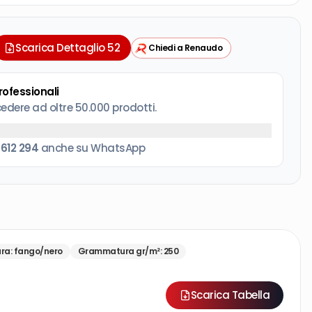
Scarica Dettaglio 52
Chiedi a Renaudo
professionali
cedere ad oltre 50.000 prodotti.
 612 294
anche su WhatsApp
ura
:
fango/nero
Grammatura gr/m²
:
250
Scarica Tabella