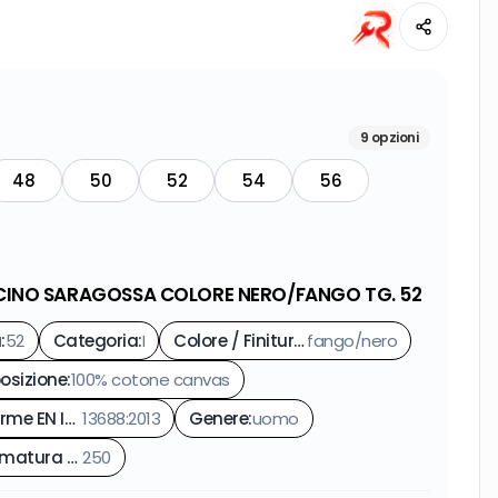
9
opzioni
48
50
52
54
56
INO SARAGOSSA COLORE NERO/FANGO TG. 52
a
:
52
Categoria
:
I
Colore / Finitura
:
fango/nero
sizione
:
100% cotone canvas
Conforme EN ISO
13688:2013
:
Genere
:
uomo
Grammatura gr/m²
250
: