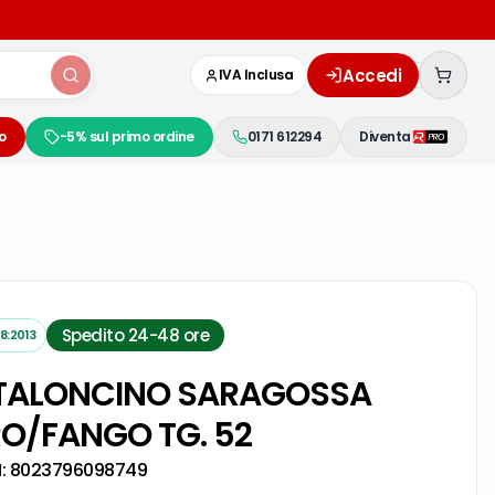
Accedi
IVA Inclusa
o
-5% sul primo ordine
0171 612294
Diventa
Spedito 24-48 ore
8:2013
TALONCINO SARAGOSSA
O/FANGO TG. 52
:
8023796098749