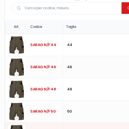
Art.
Codice
Taglia
SARAG N/F 44
44
SARAG N/F 46
46
SARAG N/F 48
48
SARAG N/F 50
50