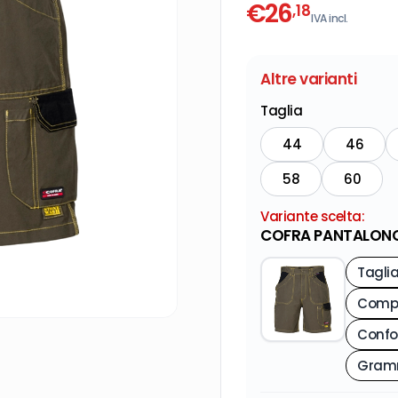
€
26
,18
IVA incl.
Altre varianti
Taglia
44
46
58
60
Variante scelta:
COFRA PANTALONC
Tagli
Compo