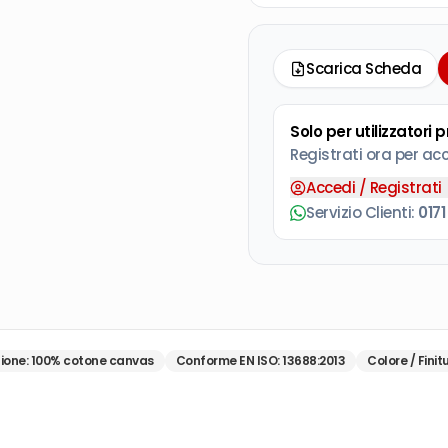
Scarica Scheda
Solo per utilizzatori 
Registrati ora per ac
Accedi / Registrati
Servizio Clienti:
0171
ione
:
100% cotone canvas
Conforme EN ISO
:
13688:2013
Colore / Finit