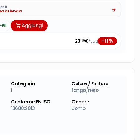
ienti
tua azienda
Aggiungi
-48h
-
11
%
23
€
/cad
,39
Categoria
Colore / Finitura
I
fango/nero
Conforme EN ISO
Genere
13688:2013
uomo