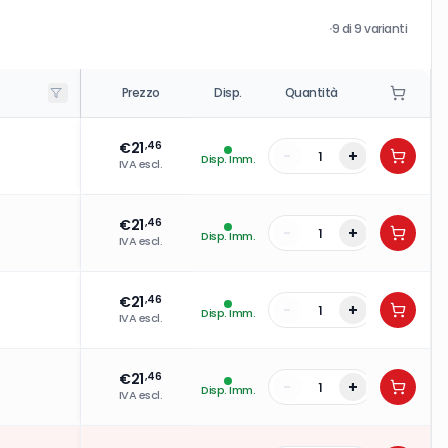
·
9
di
9
varianti
Prezzo
Disp.
Quantità
€
21
,46
-
+
Disp. Imm.
IVA escl.
€
21
,46
-
+
Disp. Imm.
IVA escl.
€
21
,46
-
+
Disp. Imm.
IVA escl.
€
21
,46
-
+
Disp. Imm.
IVA escl.