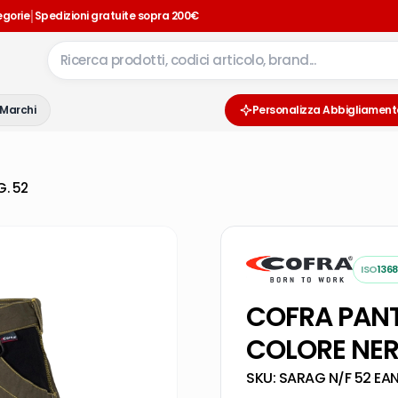
|
egorie
Spedizioni gratuite sopra 200€
Marchi
Personalizza Abbigliament
. 52
ISO
1368
COFRA PAN
COLORE NER
SKU:
SARAG N/F 52
·
EAN