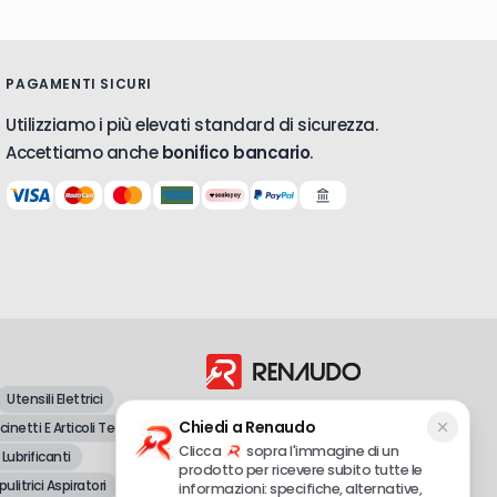
PAGAMENTI SICURI
Utilizziamo i più elevati standard di sicurezza.
Accettiamo anche
bonifico bancario
.
Utensili Elettrici
Dal 1998, vendita all'ingrosso e al
Chiedi a Renaudo
inetti E Articoli Tecnici
dettaglio di attrezzature professionali e
fai-da-te.
Clicca
sopra l'immagine di un
 Lubrificanti
prodotto per ricevere subito tutte le
pulitrici Aspiratori
informazioni: specifiche, alternative,