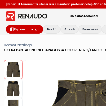
|
|
Esperti di ferramenta, utensileria e minuteria professionale
+900 cat
Chi siamo
Team
Sedi
Esplora catalogo
Novità
Articoli
Promozioni
Home
›
Catalogo
COFRA PANTALONCINO SARAGOSSA COLORE NERO/FANGO TG