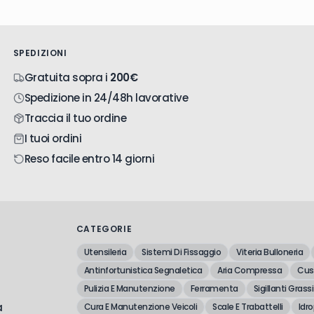
SPEDIZIONI
Gratuita sopra i
200€
Spedizione in 24/48h lavorative
Traccia il tuo ordine
I tuoi ordini
Reso facile entro 14 giorni
CATEGORIE
Utensileria
Sistemi Di Fissaggio
Viteria Bulloneria
Antinfortunistica Segnaletica
Aria Compressa
Cusc
Pulizia E Manutenzione
Ferramenta
Sigillanti Grassi
a
Cura E Manutenzione Veicoli
Scale E Trabattelli
Idro