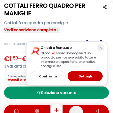
COTTALI FERRO QUADRO PER
MANIGLIE
Cottali ferro quadro per maniglie.
Vedi descrizione completa
SKU:
P.902000100
Chiedi a Renaudo
Clicca
sopra l'immagine di un
€
1
-
€
2
,59
,06
prodotto per ricevere subito tutte le
IVA incl.
informazioni: specifiche, alternative,
3
varianti disponibili
consigli d'uso.
Confronta
Dettagli
Sei un professionista?
Accedi o registra la tua azienda
Seleziona variante