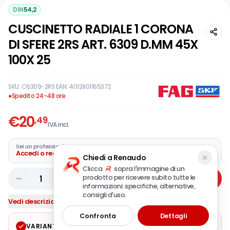
DIN
54,2
CUSCINETTO RADIALE 1 CORONA
DI SFERE 2RS ART. 6309 D.MM 45X
100X 25
SKU:
C6309-2RS
·
EAN:
4012801165372
●
Spedito 24-48 ore
€
20
,49
IVA incl.
Sei un professionista?
Accedi o registra la tua azienda
Chiedi a Renaudo
Clicca
sopra l'immagine di un
prodotto per ricevere subito tutte le
1
Aggiungi
informazioni: specifiche, alternative,
consigli d'uso.
Vedi descrizione completa
Confronta
Dettagli
VARIANTE SELEZIONATA
Modifica