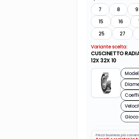
7
8
9
15
16
25
27
Variante scelta:
CUSCINETTO RADIAL
12X 32X 10
Model
Prezzi business più conven