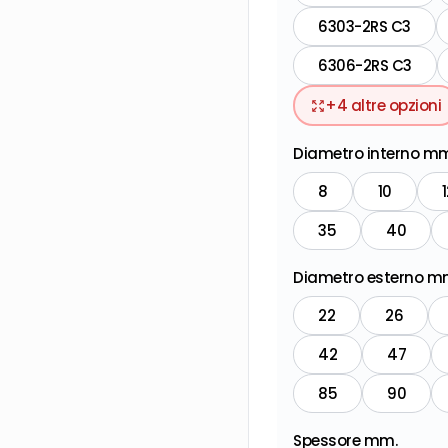
6303-2RS C3
6306-2RS C3
+
4
altre opzioni
Diametro interno mm
8
10
1
35
40
Diametro esterno m
22
26
42
47
85
90
Spessore mm.