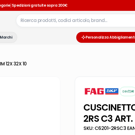
|
egorie
Spedizioni gratuite sopra 200€
Marchi
Personalizza Abbigliament
M 12X 32X 10
DIN
7,14
CUSCINETTO
2RS C3 ART.
SKU:
C6201-2RSC3
·
EA