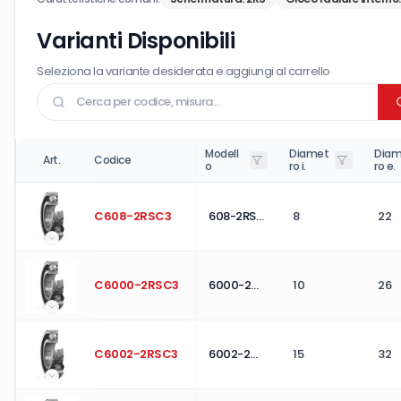
Varianti Disponibili
Seleziona la variante desiderata e aggiungi al carrello
Modell
Diamet
Diam
Art.
Codice
o
ro i.
ro e.
C608-2RSC3
608-2RS C3
8
22
C6000-2RSC3
6000-2RS C3
10
26
C6002-2RSC3
6002-2RS C3
15
32