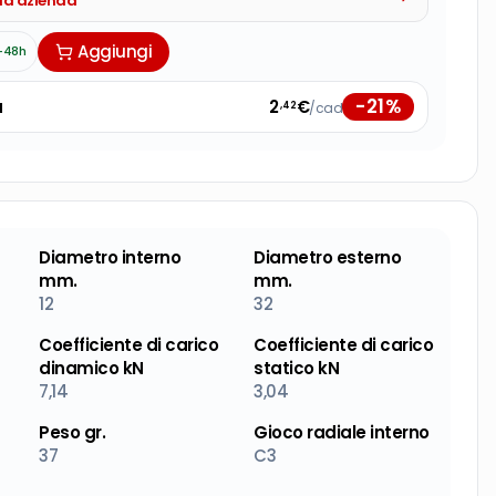
tua azienda
Aggiungi
-48h
-
21
%
à
2
€
/cad
,42
Diametro interno
Diametro esterno
mm.
mm.
12
32
Coefficiente di carico
Coefficiente di carico
dinamico kN
statico kN
7,14
3,04
Peso gr.
Gioco radiale interno
37
C3