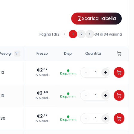
Scarica Tabella
·
1
2
Pagina
1
di
2
34
di
34
varianti
Peso gr.
Prezzo
Disp.
Quantità
€
2
,07
-
+
12
Disp. Imm.
IVA escl.
€
2
,49
-
+
19
Disp. Imm.
IVA escl.
€
2
,82
-
+
30
Disp. Imm.
IVA escl.