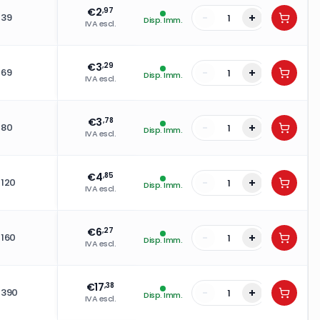
€
2
,97
-
+
39
Disp. Imm.
IVA escl.
€
3
,29
-
+
69
Disp. Imm.
IVA escl.
€
3
,78
-
+
80
Disp. Imm.
IVA escl.
€
4
,85
-
+
120
Disp. Imm.
IVA escl.
€
6
,27
-
+
160
Disp. Imm.
IVA escl.
€
17
,38
-
+
390
Disp. Imm.
IVA escl.