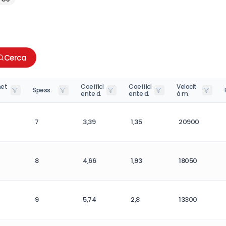
Cerca
et
Coeffici
Coeffici
Velocit
Spess.
ente d.
ente d.
à m.
7
3,39
1,35
20900
8
4,66
1,93
18050
9
5,74
2,8
13300