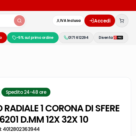
Accedi
IVA Inclusa
o
-5% sul primo ordine
0171 612294
Diventa
Spedito 24-48 ore
 RADIALE 1 CORONA DI SFERE
 6201 D.MM 12X 32X 10
N:
4012802363944