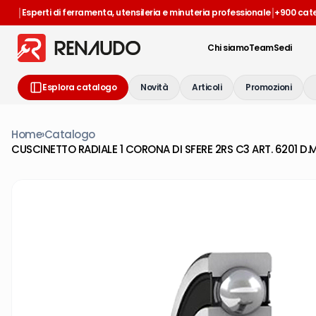
|
|
Esperti di ferramenta, utensileria e minuteria professionale
+900 cat
Chi siamo
Team
Sedi
Esplora catalogo
Novità
Articoli
Promozioni
Home
›
Catalogo
CUSCINETTO RADIALE 1 CORONA DI SFERE 2RS C3 ART. 6201 D.M