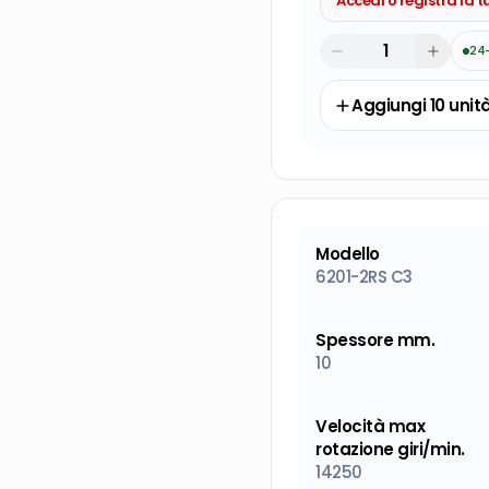
Accedi o registra la 
24
Aggiungi
10
unit
Modello
6201-2RS C3
Spessore mm.
10
Velocità max
rotazione giri/min.
14250