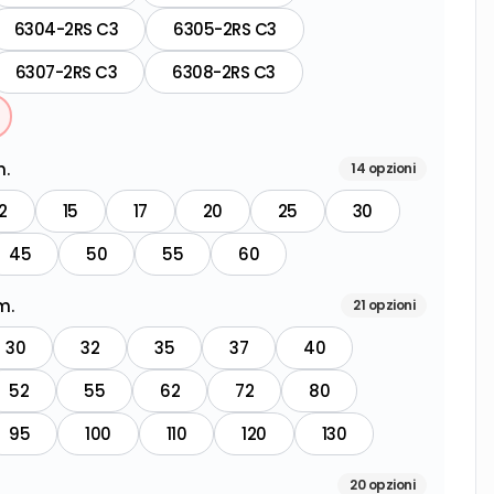
6304-2RS C3
6305-2RS C3
6307-2RS C3
6308-2RS C3
.
14
opzioni
2
15
17
20
25
30
45
50
55
60
m.
21
opzioni
30
32
35
37
40
52
55
62
72
80
95
100
110
120
130
20
opzioni