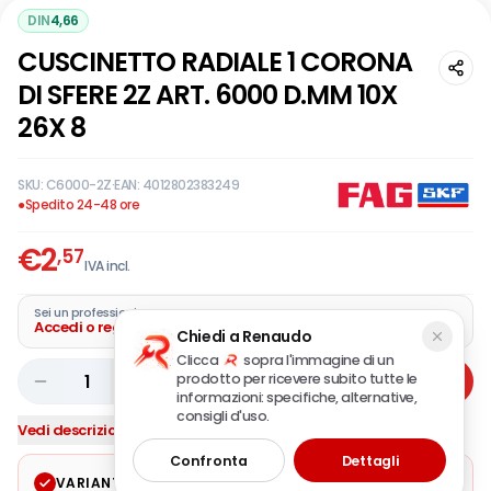
DIN
4,66
CUSCINETTO RADIALE 1 CORONA
DI SFERE 2Z ART. 6000 D.MM 10X
26X 8
SKU:
C6000-2Z
·
EAN:
4012802383249
●
Spedito 24-48 ore
€
2
,57
IVA incl.
Sei un professionista?
Accedi o registra la tua azienda
Chiedi a Renaudo
Clicca
sopra l'immagine di un
prodotto per ricevere subito tutte le
1
Aggiungi
informazioni: specifiche, alternative,
consigli d'uso.
Vedi descrizione completa
Confronta
Dettagli
VARIANTE SELEZIONATA
Modifica