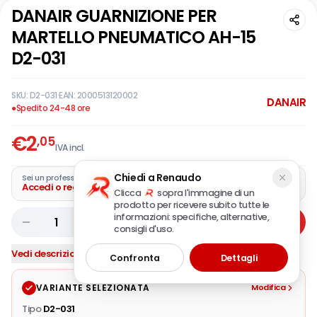
DANAIR GUARNIZIONE PER
MARTELLO PNEUMATICO AH-15
D2-031
SKU:
D2-031
·
EAN:
2000513120002
DANAIR
●
Spedito 24-48 ore
€
2
,05
IVA incl.
Chiedi a Renaudo
Sei un professionista?
Accedi o registra la tua azienda
Clicca
sopra l'immagine di un
prodotto per ricevere subito tutte le
informazioni: specifiche, alternative,
1
Aggiungi
consigli d'uso.
Vedi descrizione completa
Confronta
Dettagli
VARIANTE SELEZIONATA
Modifica
Tipo
D2-031