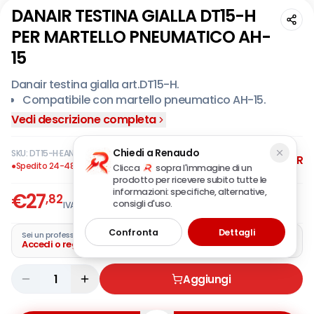
DANAIR TESTINA GIALLA DT15-H
PER MARTELLO PNEUMATICO AH-
15
Danair testina gialla art.DT15-H.
Compatibile con martello pneumatico AH-15.
Vedi descrizione completa
Chiedi a Renaudo
SKU:
DT15-H
·
EAN:
2000517690006
DANAIR
●
Spedito 24-48 ore
Clicca
sopra l'immagine di un
prodotto per ricevere subito tutte le
informazioni: specifiche, alternative,
€
27
,82
consigli d'uso.
IVA incl.
Confronta
Dettagli
Sei un professionista?
Accedi o registra la tua azienda
1
Aggiungi