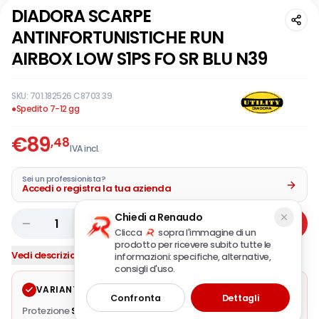
DIADORA SCARPE
ANTINFORTUNISTICHE RUN
AIRBOX LOW S1PS FO SR BLU N39
SKU:
701.182526 C8703 39
●
Spedito 7-12 gg
€
89
,48
IVA incl.
Sei un professionista?
Accedi o registra la tua azienda
Chiedi a Renaudo
1
Aggiungi
Clicca
sopra l'immagine di un
prodotto per ricevere subito tutte le
Vedi descrizione completa
informazioni: specifiche, alternative,
consigli d'uso.
VARIANTE SELEZIONATA
Modifica
Confronta
Dettagli
Protezione
S1PS FO SR ESD
·
Tomaia
Pelle bovina