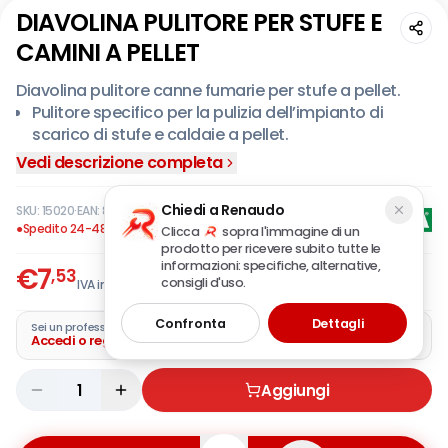
DIAVOLINA PULITORE PER STUFE E
CAMINI A PELLET
Diavolina pulitore canne fumarie per stufe a pellet.
Pulitore specifico per la pulizia dell’impianto di
scarico di stufe e caldaie a pellet.
È l’unico prodotto in grado di pulire anche la camera
Vedi descrizione completa
di combustione delle stufe a pellet, normalmente
inaccessibile per la manutenzione ordinaria, poiché
Chiedi a Renaudo
SKU:
15020
·
EAN:
8002840150206
agisce dall’interno.
●
Spedito 24-48 ore
Clicca
sopra l'immagine di un
prodotto per ricevere subito tutte le
informazioni: specifiche, alternative,
€
7
,53
consigli d'uso.
IVA incl.
Confronta
Dettagli
Sei un professionista?
Accedi o registra la tua azienda
1
Aggiungi