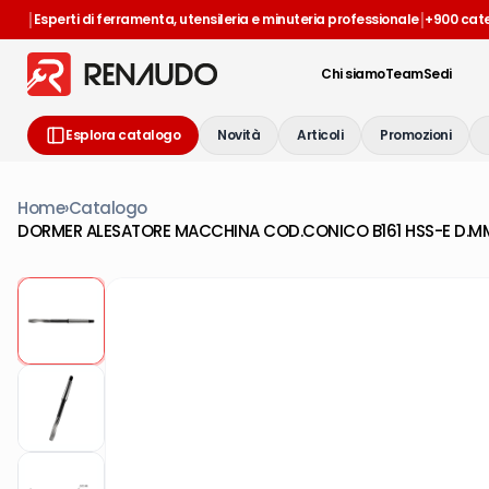
|
|
Esperti di ferramenta, utensileria e minuteria professionale
+900 cat
Chi siamo
Team
Sedi
Esplora catalogo
Novità
Articoli
Promozioni
Home
›
Catalogo
DORMER ALESATORE MACCHINA COD.CONICO B161 HSS-E D.MM