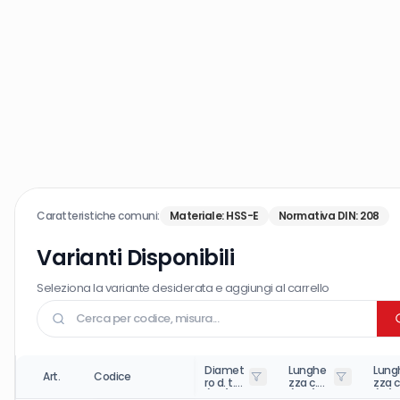
Caratteristiche comuni:
Materiale
:
HSS-E
Normativa DIN
:
208
Varianti Disponibili
Seleziona la variante desiderata e aggiungi al carrello
Diamet
Lunghe
Lung
Art.
Codice
ro d. t.
zza c.
zza c
(DC)
(OAL)
(LB)