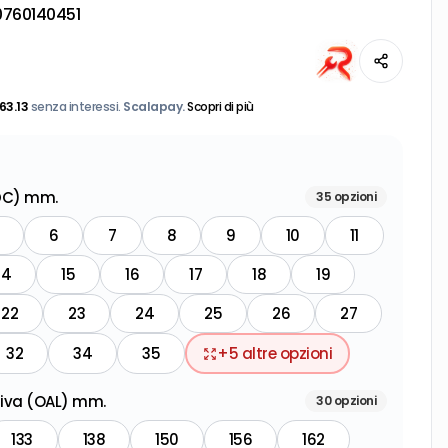
0760140451
63.13
senza interessi.
Scalapay.
Scopri di più
(DC) mm.
35
opzioni
6
7
8
9
10
11
14
15
16
17
18
19
22
23
24
25
26
27
32
34
35
+
5
altre opzioni
iva (OAL) mm.
30
opzioni
133
138
150
156
162