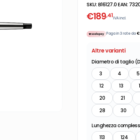
SKU:
B16127.0
·
EAN:
732
€
189
,41
IVA incl.
Paga in 3 rate da
€
Altre varianti
Diametro di taglio 
3
4
5
12
13
20
21
28
30
Lunghezza compless
113
124