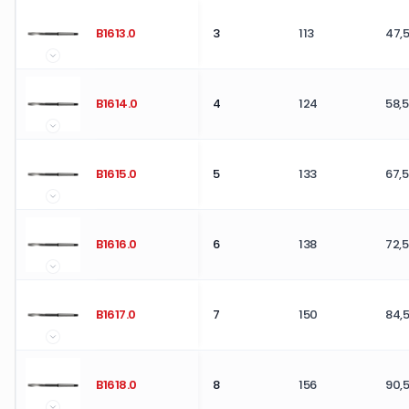
mm.
mm.
mm.
B1613.0
3
113
47,5
B1614.0
4
124
58,5
B1615.0
5
133
67,5
B1616.0
6
138
72,5
B1617.0
7
150
84,5
B1618.0
8
156
90,5