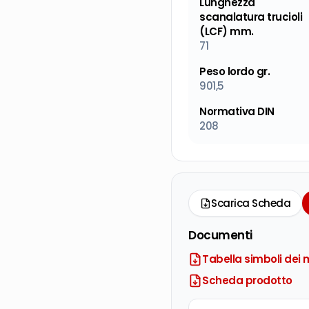
Lunghezza
scanalatura trucioli
(LCF) mm.
71
Peso lordo gr.
901,5
Normativa DIN
208
Scarica Scheda
Documenti
Tabella simboli dei m
Scheda prodotto