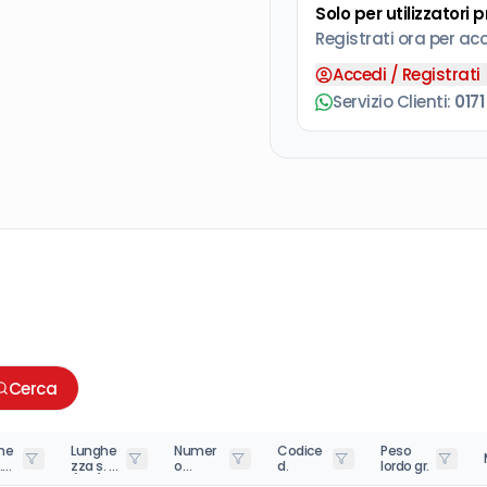
Solo per utilizzatori 
Registrati ora per ac
Accedi / Registrati
Servizio Clienti:
0171
Cerca
he
Lunghe
Numer
Codice
Peso
.
zza s. t.
o
d.
lordo gr.
(LCF)
taglien