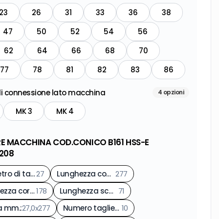
23
26
31
33
36
38
47
50
52
54
56
62
64
66
68
70
77
78
81
82
83
86
i connessione lato macchina
4
opzioni
MK 3
MK 4
E MACCHINA COD.CONICO B161 HSS-E
 208
Diametro di taglio (DC) mm.
27
:
Lunghezza complessiva (OAL) mm.
277
:
Lunghezza corpo (LB) mm.
178
:
Lunghezza scanalatura trucioli (LCF) mm.
71
:
a mm.
:
27,0x277
Numero taglienti
10
: