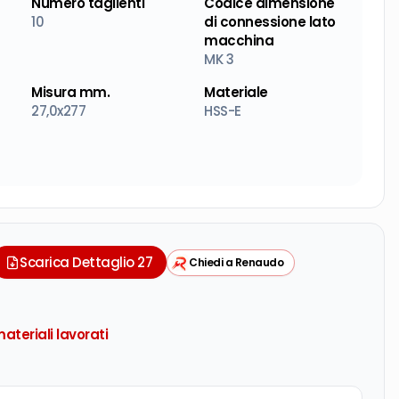
Numero taglienti
Codice dimensione
10
di connessione lato
macchina
MK 3
Misura mm.
Materiale
27,0x277
HSS-E
Scarica Dettaglio 27
Chiedi a Renaudo
ateriali lavorati