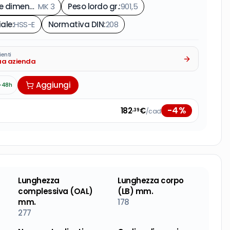
Codice dimensione di connessione lato macchina
MK 3
Peso lordo gr.
:
901,5
:
iale
:
HSS-E
Normativa DIN
:
208
ienti
tua azienda
Aggiungi
-48h
-
4
%
182
€
/cad
,39
Lunghezza
Lunghezza corpo
complessiva (OAL)
(LB) mm.
mm.
178
277