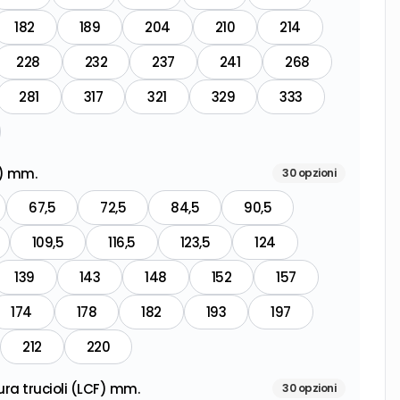
182
189
204
210
214
228
232
237
241
268
281
317
321
329
333
B) mm.
30
opzioni
67,5
72,5
84,5
90,5
109,5
116,5
123,5
124
139
143
148
152
157
174
178
182
193
197
212
220
ra trucioli (LCF) mm.
30
opzioni