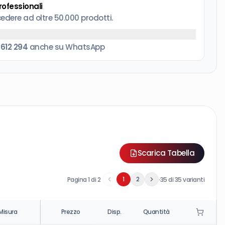
professionali
cedere ad oltre 50.000 prodotti.
 612 294
anche su WhatsApp
Scarica Tabella
·
1
2
Pagina
1
di
2
35
di
35
varianti
Misura
Prezzo
Disp.
Quantità