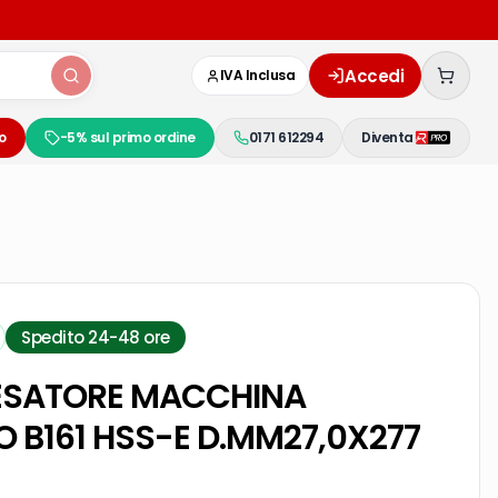
Accedi
IVA Inclusa
o
-5% sul primo ordine
0171 612294
Diventa
Spedito 24-48 ore
ESATORE MACCHINA
 B161 HSS-E D.MM27,0X277