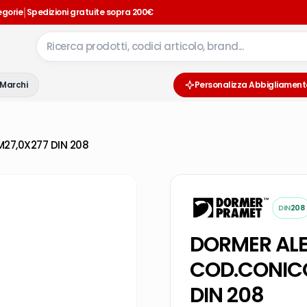
|
egorie
Spedizioni gratuite sopra 200€
Marchi
Personalizza Abbigliament
27,0X277 DIN 208
DIN
208
DORMER AL
COD.CONICO
DIN 208