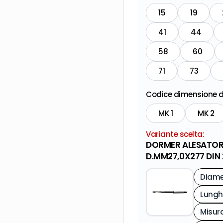
15
19
41
44
58
60
71
73
Codice dimensione d
MK 1
MK 2
Variante scelta:
DORMER ALESATOR
D.MM27,0X277 DIN
Misur