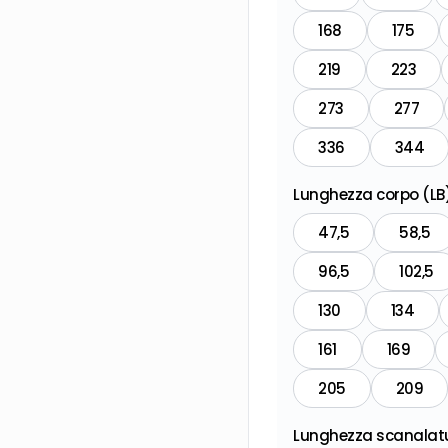
168
175
219
223
273
277
336
344
Lunghezza corpo (L
47,5
58,5
96,5
102,5
130
134
161
169
205
209
Lunghezza scanalatu