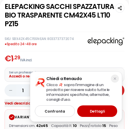
ELEPACKING SACCHI SPAZZATURA
BIO TRASPARENTE CM42X45 LT10
PZ15
SKU:
SBX42X45C15SN
·
EAN:
8033737372074
●
Spedito 24-48 ore
€
1
,29
IVA incl.
Sei un professionista?
Accedi o registra la tua azienda
Chiedi a Renaudo
Clicca
sopra l'immagine di un
prodotto per ricevere subito tutte le
1
Aggiungi
informazioni: specifiche, alternative,
consigli d'uso.
Vedi descrizione completa
Confronta
Dettagli
VARIANTE SELEZIONATA
Modifica
Dimensioni cm.
42x45
·
Capacità lt.
10
·
Pezzi/rotolo
15
·
Peso