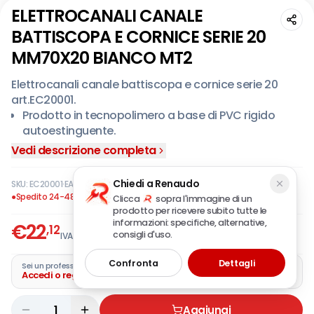
ELETTROCANALI CANALE
BATTISCOPA E CORNICE SERIE 20
MM70X20 BIANCO MT2
Elettrocanali canale battiscopa e cornice serie 20
art.EC20001.
Prodotto in tecnopolimero a base di PVC rigido
autoestinguente.
Vedi descrizione completa
Chiedi a Renaudo
SKU:
EC20001
·
EAN:
8033576770093
●
Spedito 24-48 ore
Clicca
sopra l'immagine di un
prodotto per ricevere subito tutte le
informazioni: specifiche, alternative,
€
22
,12
consigli d'uso.
IVA incl.
Confronta
Dettagli
Sei un professionista?
Accedi o registra la tua azienda
1
Aggiungi