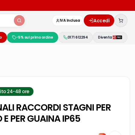
Accedi
IVA Inclusa
o
-5% sul primo ordine
0171 612294
Diventa
ito 24-48 ore
ALI RACCORDI STAGNI PER
 E PER GUAINA IP65