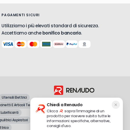
PAGAMENTI SICURI
Utilizziamo i più elevati standard di sicurezza.
Accettiamo anche
bonifico bancario
.
Utensili Elettrici
Dal 1998, vendita all'ingrosso e al
Chiedi a Renaudo
inetti E Articoli Tecnici
dettaglio di attrezzature professionali e
fai-da-te.
Clicca
sopra l'immagine di un
 Lubrificanti
prodotto per ricevere subito tutte le
pulitrici Aspiratori
informazioni: specifiche, alternative,
consigli d'uso.
ttrico
Renaudo S.r.l.