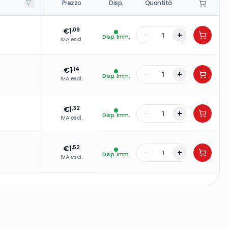
Prezzo
Disp.
Quantità
€
1
,09
-
+
Disp. Imm.
IVA escl.
€
1
,14
-
+
Disp. Imm.
IVA escl.
€
1
,32
-
+
Disp. Imm.
IVA escl.
€
1
,52
-
+
Disp. Imm.
IVA escl.