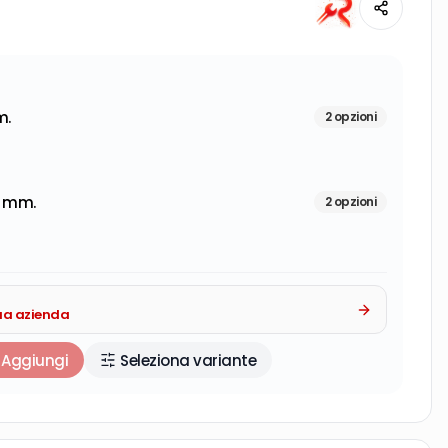
m.
2
opzioni
o mm.
2
opzioni
tua azienda
Aggiungi
Seleziona variante