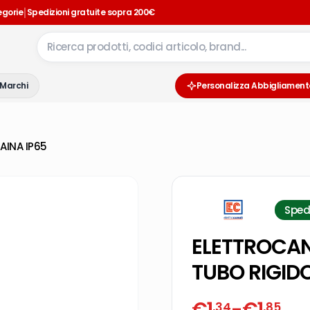
|
egorie
Spedizioni gratuite sopra 200€
Marchi
Personalizza Abbigliament
AINA IP65
Sped
ELETTROCAN
TUBO RIGIDO
€
1
-
€
1
,34
,85