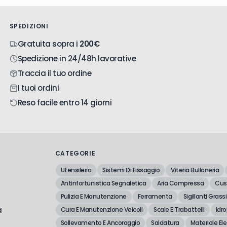
SPEDIZIONI
Gratuita sopra i
200€
Spedizione in 24/48h lavorative
Traccia il tuo ordine
I tuoi ordini
Reso facile entro 14 giorni
CATEGORIE
Utensileria
Sistemi Di Fissaggio
Viteria Bulloneria
Antinfortunistica Segnaletica
Aria Compressa
Cusc
Pulizia E Manutenzione
Ferramenta
Sigillanti Grassi
a
Cura E Manutenzione Veicoli
Scale E Trabattelli
Idro
Sollevamento E Ancoraggio
Saldatura
Materiale Ele