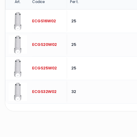
Art.
Codice
Per t.
ECGS16W02
25
ECGS20W02
25
ECGS25W02
25
ECGS32W02
32