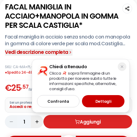
FACAL MANIGLIA IN
ACCIAIO+MANOPOLA IN GOMMA
PER SCALA CASTIGLIA*
Facal maniglia in acciaio senza snodo con manopola
in gomma di colore verde per scala mod.Castiglia
art.CA-MA + PL-117.
Vedi descrizione completa
Chiedi a Renaudo
SKU:
CA-MA+PL-117
·
EAN:
2000495850003
●
Spedito 24-48 ore
Clicca
sopra l'immagine di un
prodotto per ricevere subito tutte le
informazioni: specifiche, alternative,
€
25
,57
consigli d'uso.
IVA incl.
Confronta
Dettagli
Sei un professionista?
Accedi o registra la tua azienda
1
Aggiungi