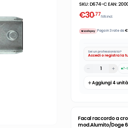
SKU:
D674-C
·
EAN:
200
€
30
,77
IVA incl.
Paga in 3 rate da
€
Sei un professionista?
Accedi o registra la 
7-1
Aggiungi
4
unità
Facal raccordo a cro
mod.Alumito/Doge 65