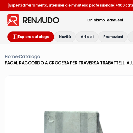
|
|
Esperti di ferramenta, utensileria e minuteria professionale
+900 cat
Chi siamo
Team
Sedi
Esplora catalogo
Novità
Articoli
Promozioni
Home
›
Catalogo
FACAL RACCORDO A CROCERA PER TRAVERSA TRABATTELLI A