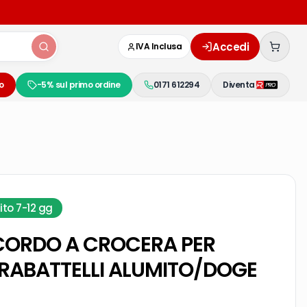
Accedi
IVA Inclusa
o
-5% sul primo ordine
0171 612294
Diventa
ito 7-12 gg
CORDO A CROCERA PER
RABATTELLI ALUMITO/DOGE