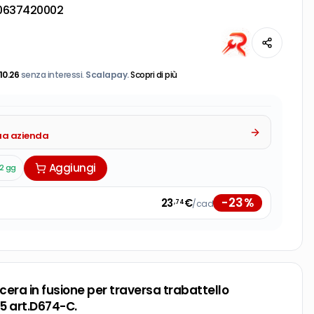
0637420002
10.26
senza interessi.
Scalapay.
Scopri di più
tua azienda
Aggiungi
2 gg
-
23
%
23
€
/cad
,74
cera in fusione per traversa trabattello
 art.D674-C.