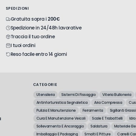
SPEDIZIONI
Gratuita sopra i
200€
Spedizione in 24/48h lavorative
Traccia il tuo ordine
I tuoi ordini
Reso facile entro 14 giorni
CATEGORIE
Utensileria
Sistemi Di Fissaggio
Viteria Bulloneria
Antinfortunistica Segnaletica
Aria Compressa
Cusc
Pulizia E Manutenzione
Ferramenta
Sigillanti Grassi
a
Cura E Manutenzione Veicoli
Scale E Trabattelli
Idro
Sollevamento E Ancoraggio
Saldatura
Materiale Ele
Imballaggio E Packaging
Smalti E Pitture
Carrelli Car