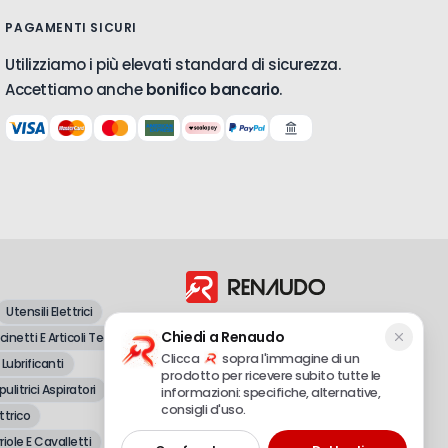
PAGAMENTI SICURI
Utilizziamo i più elevati standard di sicurezza.
Accettiamo anche
bonifico bancario
.
Utensili Elettrici
Dal 1998, vendita all'ingrosso e al
Chiedi a Renaudo
inetti E Articoli Tecnici
dettaglio di attrezzature professionali e
fai-da-te.
Clicca
sopra l'immagine di un
 Lubrificanti
prodotto per ricevere subito tutte le
pulitrici Aspiratori
informazioni: specifiche, alternative,
consigli d'uso.
ttrico
Renaudo S.r.l.
P.IVA 02490720048 – REA CN-179558
riole E Cavalletti