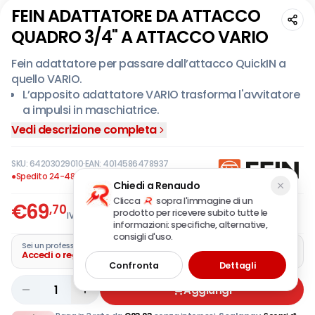
FEIN ADATTATORE DA ATTACCO
QUADRO 3/4" A ATTACCO VARIO
Fein adattatore per passare dall’attacco QuickIN a
quello VARIO.
L’apposito adattatore VARIO trasforma l'avvitatore
a impulsi in maschiatrice.
Adatto a tutti gli avvitatori ad impulsi con attacco
Vedi descrizione completa
quadro da 3/4".
Semplice aggancio senza chiavi.
SKU:
64203029010
·
EAN:
4014586478937
Ideale per tutti gli accessori FEIN VARIO: punte
●
Spedito 24-48 ore
Chiedi a Renaudo
elicoidali, svasatori conici e maschi.
Clicca
sopra l'immagine di un
€
69
L’adattatore può essere facilmente fissato con
,70
prodotto per ricevere subito tutte le
IVA incl.
l’ausilio di una molla di sicurezza o un anello di
informazioni: specifiche, alternative,
consigli d'uso.
fissaggio per un impiego continuo.
Sei un professionista?
Accedi o registra la tua azienda
Adatto per le seguenti macchine: ASCD 18-1000 W34
Confronta
Dettagli
AS, ASCD 18-1000 W34 AS Set 8 Ah ProCORE.
1
Aggiungi