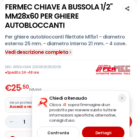
FERMEC CHIAVE A BUSSOLA 1/2"
MM28x60 PER GHIERE
AUTOBLOCCANTI
Per ghiere autobloccanti filettate M15x1 - diametro
esterno 25 mm. - diametro interno 21 mm. - 4 cave.
Vedi descrizione completa
SKU:
A15GU
·
EAN:
2000630350009
●
Spedito 24-48 ore
€
25
,50
IVA incl.
Chiedi a Renaudo
Sei un professionista?
Clicca
sopra l'immagine di un
Accedi o registra la tua azienda
prodotto per ricevere subito tutte le
informazioni: specifiche, alternative,
consigli d'uso.
1
Aggiungi
Confronta
Dettagli