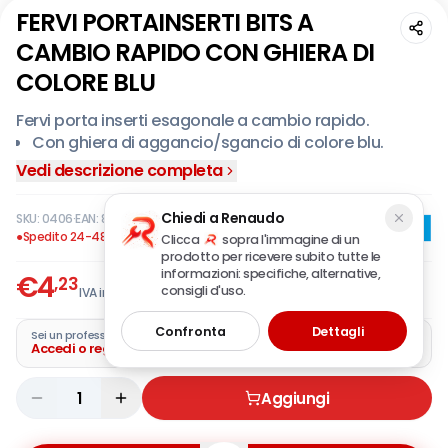
FERVI PORTAINSERTI BITS A
CAMBIO RAPIDO CON GHIERA DI
COLORE BLU
Fervi porta inserti esagonale a cambio rapido.
Con ghiera di aggancio/sgancio di colore blu.
Vedi descrizione completa
Chiedi a Renaudo
SKU:
0406
·
EAN:
8012667269548
●
Spedito 24-48 ore
Clicca
sopra l'immagine di un
prodotto per ricevere subito tutte le
informazioni: specifiche, alternative,
€
4
,23
consigli d'uso.
IVA incl.
Confronta
Dettagli
Sei un professionista?
Accedi o registra la tua azienda
1
Aggiungi