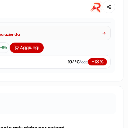
tua azienda
Aggiungi
-48h
-
13
%
à
10
€
/cad
,77