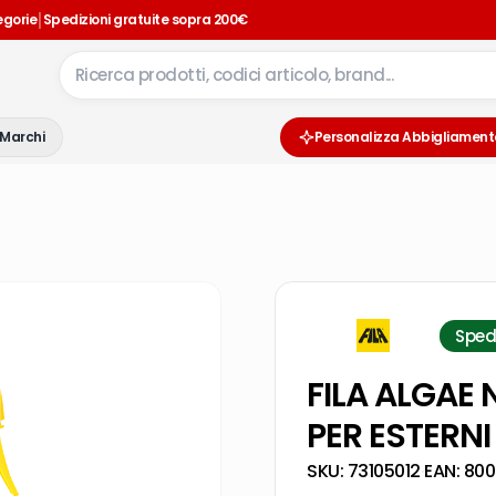
|
egorie
Spedizioni gratuite sopra 200€
Marchi
Personalizza Abbigliament
Sped
FILA ALGAE 
PER ESTERN
SKU:
73105012
·
EAN:
800