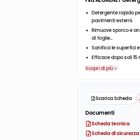
Fila ALGAENET deterg
Detergente rapido per
pavimenti esterni.
Rimuove sporco e an
di foglie...
Sanifica le superfici 
Efficace dopo soli 15 
Viscosità ideale per 
Scopri di più
Ideale per: pietra, co
pitture murali, tufo.
Scarica Scheda
Documenti
Scheda tecnica
Scheda di sicurezza