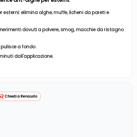
ente ant-alghe per esterni.
 esterni: elimina alghe, muffe, licheni da pareti e
nerimenti dovuti a polvere, smog, macchie da ristagno
e pulisce a fondo.
minuti dall'applicazione.
applicazione a parete.
tto, mattoni faccia a vista, cemento, klinker, intonaco,
Chiedi a Renaudo