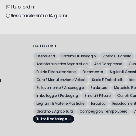
I tuoi ordini
Reso facile entro 14 giorni
CATEGORIE
Utensileria
Sistemi Di Fissaggio
Viteria Bulloneria
Antinfortunistica Segnaletica
Aria Compressa
Cusc
Pulizia E Manutenzione
Ferramenta
Sigillanti Grassi
a
Cura E Manutenzione Veicoli
Scale E Trabattelli
Idro
Sollevamento E Ancoraggio
Saldatura
Materiale Ele
Imballaggio E Packaging
Smalti E Pitture
Carrelli Car
Legnami E Materie Plastiche
Idraulica
Riscaldament
Giardino E Agricoltura
Campeggio E Tempo Libero
A
Tutto il catalogo →