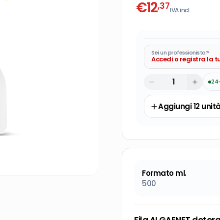
€
12
,37
IVA incl.
Sei un professionista?
Accedi o registra la 
24
Aggiungi
12
unit
Formato ml.
500