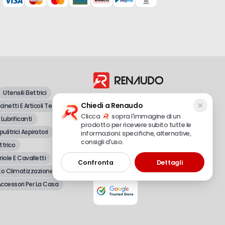
Utensili Elettrici
Dal 1998, vendita all'ingrosso e al
Chiedi a Renaudo
inetti E Articoli Tecnici
dettaglio di attrezzature professionali e
fai-da-te.
Clicca
sopra l'immagine di un
 Lubrificanti
prodotto per ricevere subito tutte le
pulitrici Aspiratori
informazioni: specifiche, alternative,
consigli d'uso.
ttrico
Renaudo S.r.l.
P.IVA 02490720048 – REA CN-179558
riole E Cavalletti
Confronta
Dettagli
© 2025 Tutti i diritti riservati
o Climatizzazione
ccessori Per La Casa