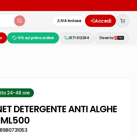
Accedi
IVA Inclusa
o
-5% sul primo ordine
0171 612294
Diventa
ito 24-48 ore
NET DETERGENTE ANTI ALGHE
I ML500
8980731053