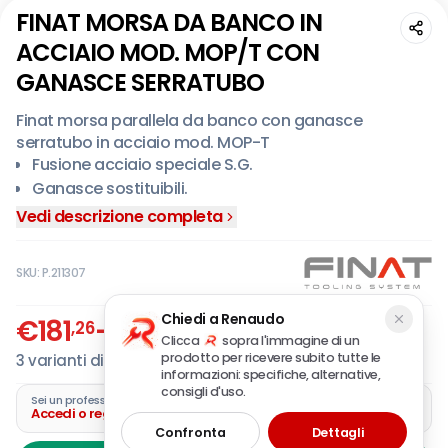
FINAT MORSA DA BANCO IN
ACCIAIO MOD. MOP/T CON
GANASCE SERRATUBO
Finat morsa parallela da banco con ganasce
serratubo in acciaio mod. MOP-T
Fusione acciaio speciale S.G.
Ganasce sostituibili.
Supporto base maggiorato.
Vedi descrizione completa
Fusione unica.
Totale assenza di saldature.
SKU:
P.211307
Fermo vite fondo corsa.
Ampio incudine.
Chiedi a Renaudo
€
181
-
€
294
,26
,90
Vite passo 6 filetti per pollice.
IVA incl.
Clicca
sopra l'immagine di un
Ganasce fresate serraggio tondini.
prodotto per ricevere subito tutte le
3
varianti disponibili
informazioni: specifiche, alternative,
consigli d'uso.
Sei un professionista?
Accedi o registra la tua azienda
Confronta
Dettagli