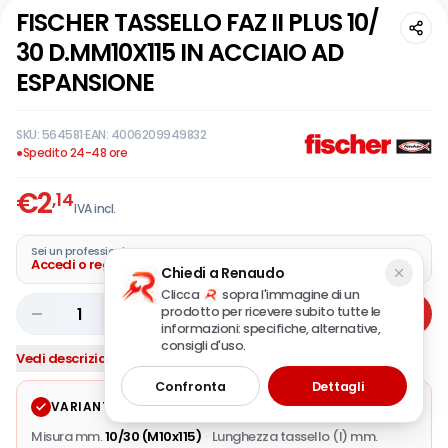
FISCHER TASSELLO FAZ II PLUS 10/
30 D.MM10X115 IN ACCIAIO AD
ESPANSIONE
SKU:
564581
·
EAN:
4006209949832
●
Spedito 24-48 ore
€
2
,14
IVA incl.
Sei un professionista?
Accedi o registra la tua azienda
Chiedi a Renaudo
Clicca
sopra l'immagine di un
prodotto per ricevere subito tutte le
1
Aggiungi
informazioni: specifiche, alternative,
consigli d'uso.
Vedi descrizione completa
Confronta
Dettagli
VARIANTE SELEZIONATA
Modifica
Misura mm.
10/30 (M10x115)
·
Lunghezza tassello (l) mm.