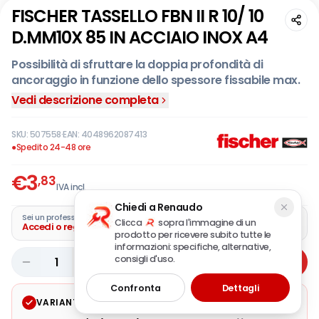
FISCHER TASSELLO FBN II R 10/ 10
D.MM10X 85 IN ACCIAIO INOX A4
Possibilità di sfruttare la doppia profondità di
ancoraggio in funzione dello spessore fissabile max.
Vedi descrizione completa
SKU:
507558
·
EAN:
4048962087413
●
Spedito 24-48 ore
€
3
,83
IVA incl.
Chiedi a Renaudo
Sei un professionista?
Clicca
sopra l'immagine di un
Accedi o registra la tua azienda
prodotto per ricevere subito tutte le
informazioni: specifiche, alternative,
consigli d'uso.
1
Aggiungi
Confronta
Dettagli
VARIANTE SELEZIONATA
Modifica