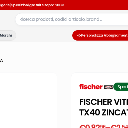
|
egorie
Spedizioni gratuite sopra 200€
Marchi
Personalizza Abbigliament
CA
Sped
FISCHER VIT
TX40 ZINCA
€
0,82
-
€
2
96
,5