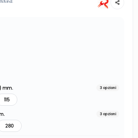
IVA incl.
g) mm.
3
opzioni
115
m.
3
opzioni
280