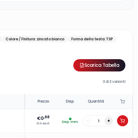
Colore / Finitura
:
zincato bianco
Forma della testa
:
TSP
Scarica Tabella
·
3
di
3
varianti
Prezzo
Disp.
Quantità
,68
€
0
-
+
Disp. Imm.
IVA escl.