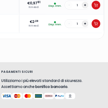
91
€
0,97
-
+
Disp. Imm.
IVA escl.
€
2
,08
-
+
Disp. Imm.
IVA escl.
PAGAMENTI SICURI
Utilizziamo i più elevati standard di sicurezza.
Accettiamo anche
bonifico bancario
.