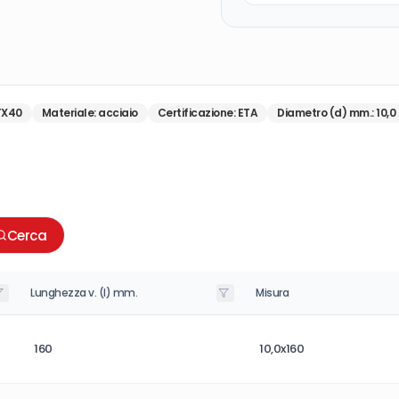
TX40
Materiale
:
acciaio
Certificazione
:
ETA
Diametro (d) mm.
:
10,0
Cerca
Lunghezza v. (l) mm.
Misura
160
10,0x160