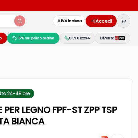
Accedi
IVA Inclusa
o
-5% sul primo ordine
0171 612294
Diventa
ito 24-48 ore
E PER LEGNO FPF-ST ZPP TSP
TA BIANCA
4