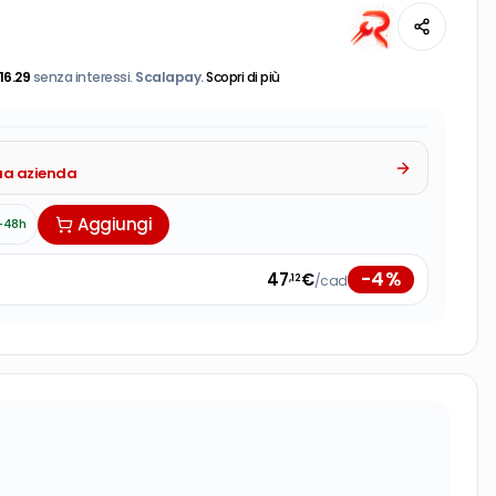
16.29
senza interessi.
Scalapay.
Scopri di più
tua azienda
Aggiungi
-48h
-
4
%
47
€
/cad
,12