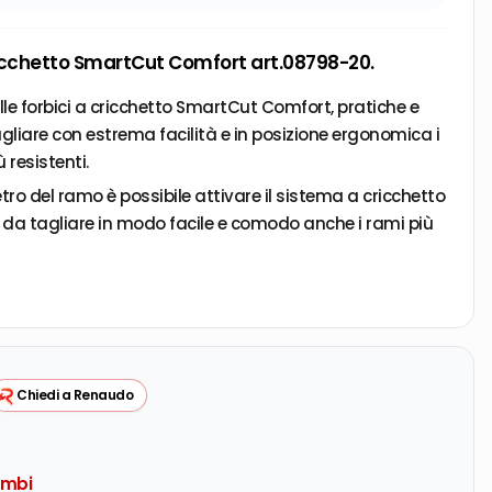
icchetto SmartCut Comfort art.08798-20.
lle forbici a cricchetto SmartCut Comfort, pratiche e
tagliare con estrema facilità e in posizione ergonomica i
 resistenti.
o del ramo è possibile attivare il sistema a cricchetto
da tagliare in modo facile e comodo anche i rami più
e passaggi" dal sistema a cricchetto.
sono dotate di affilatura di precisione.
iore è in rivestimento antiaderente.
t in alluminio e in morbido materiale è
Chiedi a Renaudo
moda.
ribile con una mano le forbici possono essere bloccate
in tutta sicurezza.
ambi