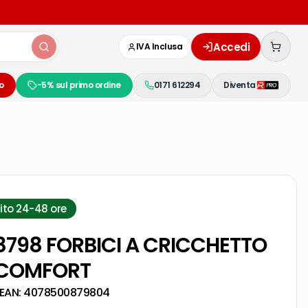
Accedi
IVA Inclusa
o
-5% sul primo ordine
0171 612294
Diventa
ito 24-48 ore
798 FORBICI A CRICCHETTO
COMFORT
EAN:
4078500879804