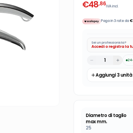
€
48
,86
IVA incl.
Paga in 3 rate da
€
Sei un professionista?
Accedi o registra la 
24
Aggiungi
3
unità
Diametro di taglio
max mm.
25