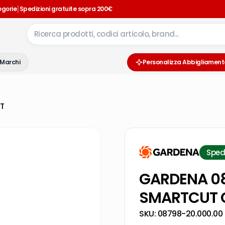
|
egorie
Spedizioni gratuite sopra 200€
Marchi
Personalizza Abbigliament
T
Sped
GARDENA 08
SMARTCUT 
SKU:
08798-20.000.00
·