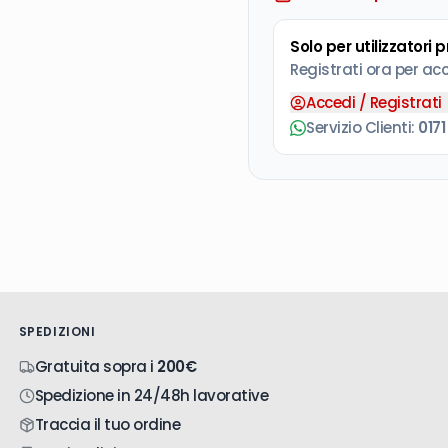
Le forbici a cricche
massimo di 25 mm.
Solo per utilizzatori 
Registrati ora per ac
Accedi / Registrati
Servizio Clienti:
0171
SPEDIZIONI
Gratuita sopra i
200€
Spedizione in 24/48h lavorative
Traccia il tuo ordine