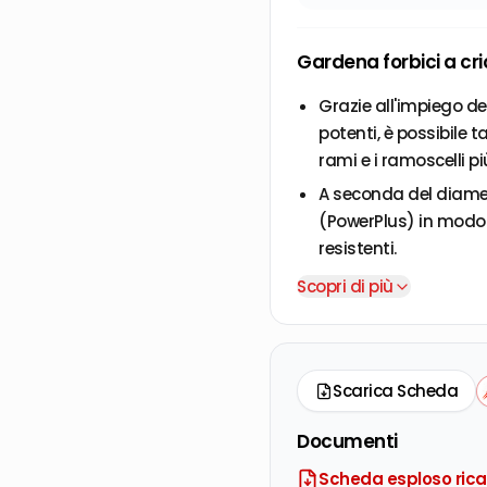
Gardena forbici a cr
Grazie all'impiego de
potenti, è possibile 
rami e i ramoscelli più
A seconda del diametr
(PowerPlus) in modo 
resistenti.
Ciò è permesso "in tr
Scopri di più
Le lame delle forbici 
Inoltre la lama super
L'impugnatura Comfor
Scarica Scheda
particolarmente co
Documenti
Grazie al blocco inse
facilmente e riposte 
Scheda esploso ric