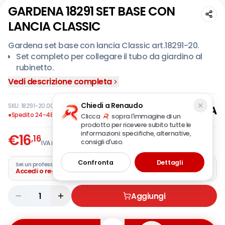
GARDENA 18291 SET BASE CON
LANCIA CLASSIC
Gardena set base con lancia Classic art.18291-20.
Set completo per collegare il tubo da giardino al
rubinetto.
Il set base con lancia Classic Gardena contiene una
Vedi descrizione completa
presa rubinetto con riduttore (art.18202 e 5305), un
raccordo rapido (art.18215), un raccordo acqua-
Chiedi a Renaudo
SKU:
18291-20.000.00
·
EAN:
4078500010344
stop (art.18213) e una lancia Classic (art.18300).
●
Spedito 24-48 ore
Clicca
sopra l'immagine di un
prodotto per ricevere subito tutte le
informazioni: specifiche, alternative,
€
16
,16
consigli d'uso.
IVA incl.
Confronta
Dettagli
Sei un professionista?
Accedi o registra la tua azienda
1
Aggiungi