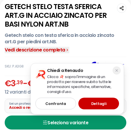
GETECH STELO TESTA SFERICA
ART.G IN ACCIAIO ZINCATO PER
BASI NYLON ART.NB
Getech stelo con testa sferica in acciaio zincato
art.G per piedini art.NB.
Stelo filettato snodato con testa sferica.
Vedi descrizione completa
Accoppiabile con i piedini in nylon solo base art.NB.
SKU:
P.A3G8
Chiedi a Renaudo
Clicca
sopra l'immagine di un
€
3
-
€
8
,39
,58
prodotto per ricevere subito tutte le
IVA incl.
informazioni: specifiche, alternative,
12
varianti disponibili
consigli d'uso.
Confronta
Dettagli
Sei un professionista?
Accedi o registra la tua azienda
Seleziona variante