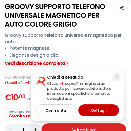
GROOVY SUPPORTO TELEFONO
UNIVERSALE MAGNETICO PER
AUTO COLORE GRIGIO
Groovy supporto telefono universale magnetico per
auto.
Potente magnete.
Elegante design a clip.
Semplice da installare.
Vedi descrizione completa
Versatile.
Compatibile con tutti gli smartphone.
Chiedi a Renaudo
SKU:
GR-AVP-MGN
·
EAN:
8058093300646
●
Spedito 24-48 ore
Clicca
sopra l'immagine di un
prodotto per ricevere subito tutte le
informazioni: specifiche, alternative,
€
10
,00
consigli d'uso.
IVA incl.
Confronta
Dettagli
Sei un professionista?
Accedi o registra la tua azienda
1
Aggiungi