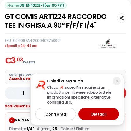
Norma
UNI EN 10226-1 (ex ISO 7/1)
GT COMIS ART1224 RACCORDO
TEE IN GHISA A 90° F/F/F 1/4"
SKU:
1021606
·
EAN:
2000407750001
●
Spedito 24-48 ore
€
3
,03
IVA incl.
Sei un professionista?
Accedi o registra la tua azienda
Chiedi a Renaudo
Clicca
sopra l'immagine di un
prodotto per ricevere subito tutte le
1
Aggiungi
informazioni: specifiche, alternative,
consigli d'uso.
Vedi descrizione completa
Confronta
Dettagli
VARIANTE SELEZIONATA
Modifica
Diametro
1/4"
·
A (mm.)
25
·
Colore / Finitura