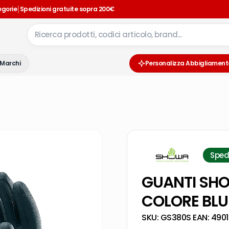
|
egorie
Spedizioni gratuite sopra 200€
Marchi
Personalizza Abbigliament
Sped
GUANTI SHO
COLORE BLU 
SKU:
GS380S
·
EAN:
4901