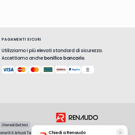
PAGAMENTI SICURI
Utilizziamo i più elevati standard di sicurezza.
Accettiamo anche
bonifico bancario
.
Utensili Elettrici
Dal 1998, vendita all'ingrosso e al
Chiedi a Renaudo
inetti E Articoli Tecnici
dettaglio di attrezzature professionali e