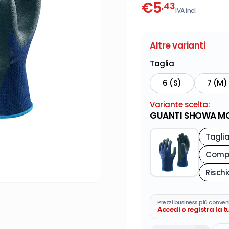
€
5
,43
IVA incl.
Altre varianti
Taglia
6 (S)
7 (M)
Variante scelta:
GUANTI SHOWA MOD
Tagli
Compo
Prezzi business più conven
Accedi o registra la 