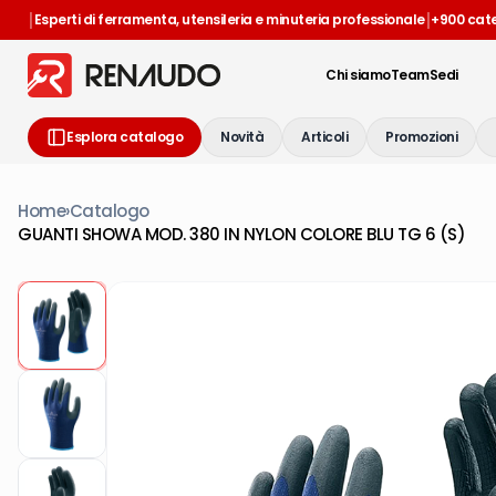
|
|
Esperti di ferramenta, utensileria e minuteria professionale
+900 cat
Chi siamo
Team
Sedi
Esplora catalogo
Novità
Articoli
Promozioni
Home
›
Catalogo
GUANTI SHOWA MOD. 380 IN NYLON COLORE BLU TG 6 (S)