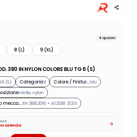
4
opzioni
8 (L)
9 (XL)
. 380 IN NYLON COLORE BLU TG 6 (S)
a
:
6 (S)
Categoria
:
II
Colore / Finitura
:
blu
sizione
:
nitrile, nylon
Rischio meccanico
EN 388:2016 + A1:2018: 3121X
:
ienti
tua azienda