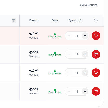
·
4
di
4
varianti
Prezzo
Disp.
Quantità
€
4
,45
-
+
Disp. Imm.
IVA escl.
€
4
,45
-
+
Disp. Imm.
IVA escl.
€
4
,45
-
+
Disp. Imm.
IVA escl.
€
4
,45
-
+
Disp. Imm.
IVA escl.