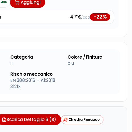
Aggiungi
-48h
-
22
%
à
4
€
/cad
,27
Categoria
Colore / Finitura
II
blu
Rischio meccanico
EN 388:2016 + A1:2018:
3121X
Scarica Dettaglio 6 (S)
Chiedi a Renaudo