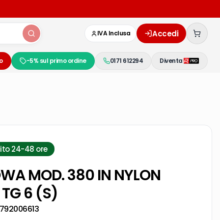
Accedi
IVA Inclusa
o
-5% sul primo ordine
0171 612294
Diventa
ito 24-48 ore
WA MOD. 380 IN NYLON
TG 6 (S)
792006613