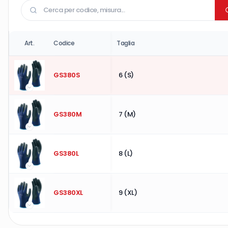
Art.
Codice
Taglia
GS380S
6 (S)
GS380M
7 (M)
GS380L
8 (L)
GS380XL
9 (XL)