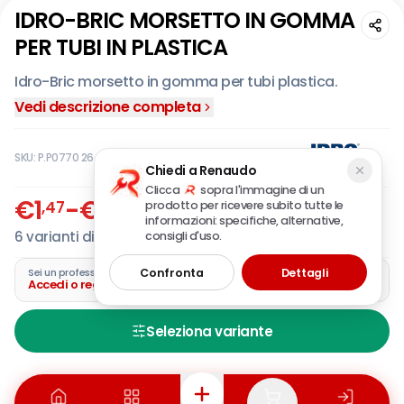
IDRO-BRIC MORSETTO IN GOMMA
PER TUBI IN PLASTICA
Idro-Bric morsetto in gomma per tubi plastica.
Vedi descrizione completa
SKU:
P.P0770 26
Chiedi a Renaudo
Clicca
sopra l'immagine di un
€
1
-
€
1
,47
,71
prodotto per ricevere subito tutte le
IVA incl.
informazioni: specifiche, alternative,
6
varianti disponibili
consigli d'uso.
Confronta
Dettagli
Sei un professionista?
Accedi o registra la tua azienda
Seleziona variante