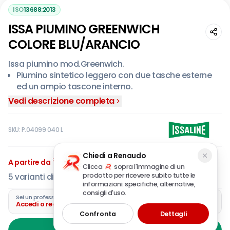
ISO
13688:2013
ISSA PIUMINO GREENWICH
COLORE BLU/ARANCIO
Issa piumino mod.Greenwich.
Piumino sintetico leggero con due tasche esterne
ed un ampio tascone interno.
Vedi descrizione completa
SKU:
P.04099 040 L
€
34
Chiedi a Renaudo
,91
A partire da
IVA incl.
Clicca
sopra l'immagine di un
prodotto per ricevere subito tutte le
5
varianti disponibili
informazioni: specifiche, alternative,
consigli d'uso.
Sei un professionista?
Accedi o registra la tua azienda
Confronta
Dettagli