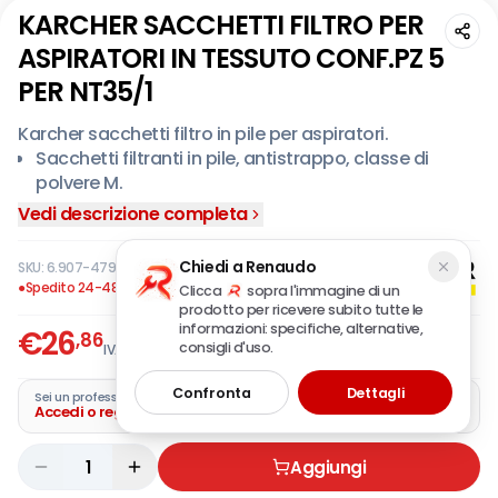
KARCHER SACCHETTI FILTRO PER
ASPIRATORI IN TESSUTO CONF.PZ 5
PER NT35/1
Karcher sacchetti filtro in pile per aspiratori.
Sacchetti filtranti in pile, antistrappo, classe di
polvere M.
Compatibili con: NT 20/1, NT 35/1, NT 38/1.
Vedi descrizione completa
Chiedi a Renaudo
SKU:
6.907-479.0
·
EAN:
4054278098456
●
Spedito 24-48 ore
Clicca
sopra l'immagine di un
prodotto per ricevere subito tutte le
informazioni: specifiche, alternative,
€
26
,86
consigli d'uso.
IVA incl.
Confronta
Dettagli
Sei un professionista?
Accedi o registra la tua azienda
1
Aggiungi