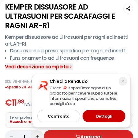
KEMPER DISSUASORE AD
ULTRASUONI PER SCARAFAGGI E
RAGNI AR-R1
Kemper dissuasore ad ultrasuoni per ragni ed insetti
art.AR-R1
Dissuasore da presa specifico per ragni ed insetti
Funzionamento ad ultrasuoni con frequenze
variabili.
Vedi descrizione completa
Superfice coperta in campo aperto 30 m².
Utilizzabile in appartamenti, magazzini, hotels, uffici,
Chiedi a Renaudo
SKU:
AR-R1
·
EAN:
8008004122409
supermercati, garage, ecc.
●
Spedito 24-48 ore
Clicca
sopra l'immagine di un
Non nuoce alle persone e agli animali.
prodotto per ricevere subito tutte le
informazioni: specifiche, alternative,
€
11
Non interferisce con gli apparecchi elettronici.
,98
consigli d'uso.
IVA incl.
La variazione delle frequenze degli ultrasuoni
garantisce che gli animali infestanti non si abituino
Confronta
Dettagli
Sei un professionista?
Accedi o registra la tua azienda
al disturbo.
Utilizzabile come luce notturna di cortesia.
Basso consumo energetico.
1
Aggiungi