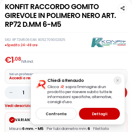
KONFIT RACCORDO GOMITO
GIREVOLE IN POLIMERO NERO ART.
RP72 D.MM 6-M5
SKU:
RP72M506
·
EAN:
8052709002825
●
Spedito 24-48 ore
€
1
,08
IVA incl.
Sei un professionista?
Accedi o registra la tua azienda
Chiedi a Renaudo
Clicca
sopra l'immagine di un
prodotto per ricevere subito tutte le
1
Aggiungi
informazioni: specifiche, alternative,
consigli d'uso.
Vedi descrizione completa
Confronta
Dettagli
VARIANTE SELEZIONATA
Modifica
Misura
6 mm. - M5
·
Per tubi diametro mm.
6
·
Filettato