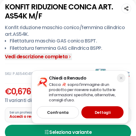
KONFIT RIDUZIONE CONICA ART.
AS54K M/F
Konfit riduzione maschio conico/femmina cilindrico
art.AS54K.
Filettatura maschio GAS conica BSPT.
Filettatura femmina GAS cilindrica BSPP.
Campi di impiego: aria compressa, impianti per
Vedi descrizione completa
automazione pneumatica, gas inerti, vapore, fluidi,
circuiti acqua industriale, vuoto.
SKU:
P.AS54K1418
Chiedi a Renaudo
Clicca
sopra l'immagine di un
€
0,676
-
€
6
37
,16
prodotto per ricevere subito tutte le
IVA incl.
informazioni: specifiche, alternative,
11
varianti disponibili
consigli d'uso.
Confronta
Dettagli
Sei un professionista?
Accedi o registra la tua azienda
Seleziona variante