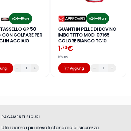
24–48 ore
24–48 ore
 TASSELLO GP 50
GUANTI IN PELLE DI BOVINO
C CON GOLFARE PER
IMBOTTITO MOD. 07165
I IN ACCIAIO
COLORE BIANCO TG10
1
€
,73
IVA incl.
1
1
iungi
Aggiungi
PAGAMENTI SICURI
Utilizziamo i più elevati standard di sicurezza.