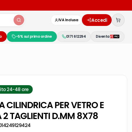
Accedi
IVA Inclusa
o
-5% sul primo ordine
0171 612294
Diventa
ito 24-48 ore
 CILINDRICA PER VETRO E
 2 TAGLIENTI D.MM 8X78
014249129424