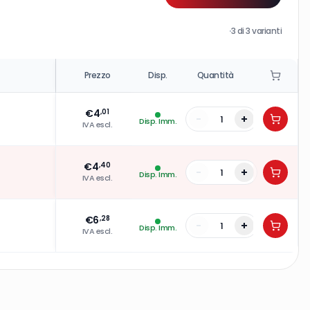
·
3
di
3
varianti
Prezzo
Disp.
Quantità
€
4
,01
-
+
Disp. Imm.
IVA escl.
€
4
,40
-
+
Disp. Imm.
IVA escl.
€
6
,28
-
+
Disp. Imm.
IVA escl.