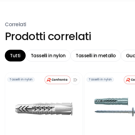
Correlati
Prodotti correlati
Tutti
Tasselli in nylon
Tasselli in metallo
Guan
Tasselli in nylon
Tasselli in nylon
Confronta
Co