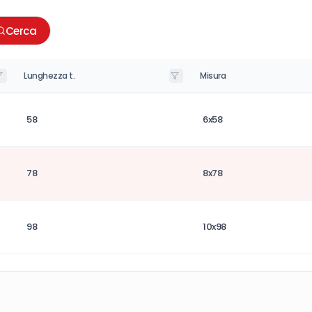
Cerca
Lunghezza t.
Misura
58
6x58
78
8x78
98
10x98