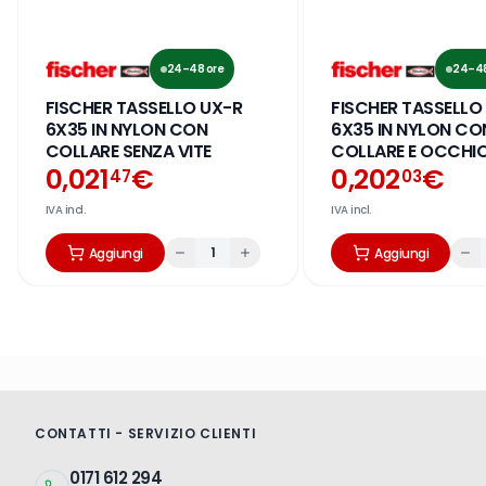
evious slide
24–48 ore
24–48
FISCHER TASSELLO UX-R
FISCHER TASSELLO
6X35 IN NYLON CON
6X35 IN NYLON CO
COLLARE SENZA VITE
COLLARE E OCCHI
0,021
€
APERTO
0,202
€
47
03
IVA incl.
IVA incl.
1
Aggiungi
Aggiungi
CONTATTI - SERVIZIO CLIENTI
0171 612 294