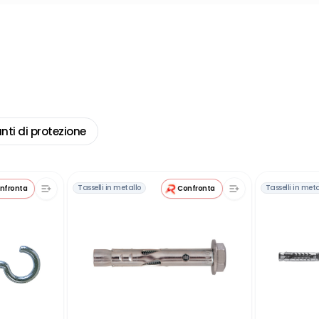
ti di protezione
Tasselli in metallo
Tasselli in meta
nfronta
Confronta