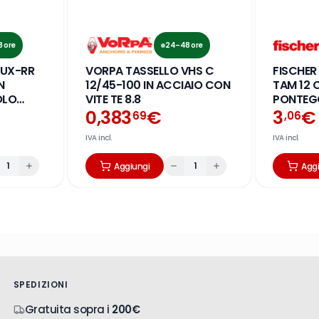
 ore
24–48 ore
 UX-RR
VORPA TASSELLO VHS C
FISCHER
N
12/45-100 IN ACCIAIO CON
TAM 12 
OLO
VITE TE 8.8
PONTEGG
0,383
€
3
€
69
,06
IVA incl.
IVA incl.
1
1
Aggiungi
Agg
SPEDIZIONI
Gratuita sopra i
200€