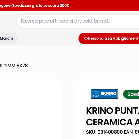
|
egorie
Spedizioni gratuite sopra 200€
Marchi
Personalizza Abbigliament
TI D.MM 8X78
Sped
KRINO PUNTA
CERAMICA A
SKU:
031400800
·
EAN:
8