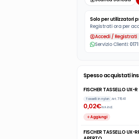
Solo per utilizzatori 
Registrati ora per ac
Accedi / Registrati
Servizio Clienti:
0171
Spesso acquistati in
Tasselli in nylon
Art.
71541
0
,
02
€
IVA incl.
Aggiungi
FISCHER TASSELLO UX-R
APERTO