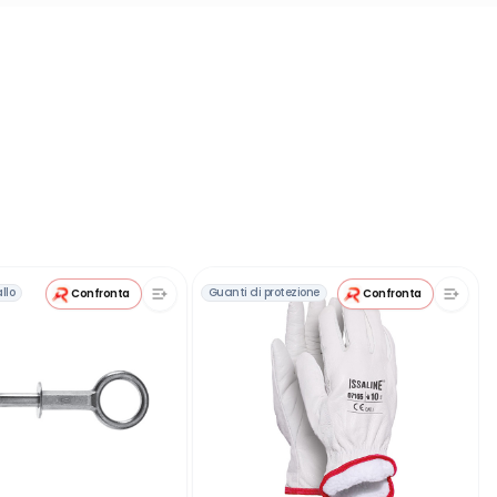
llo
Guanti di protezione
Confronta
Confronta