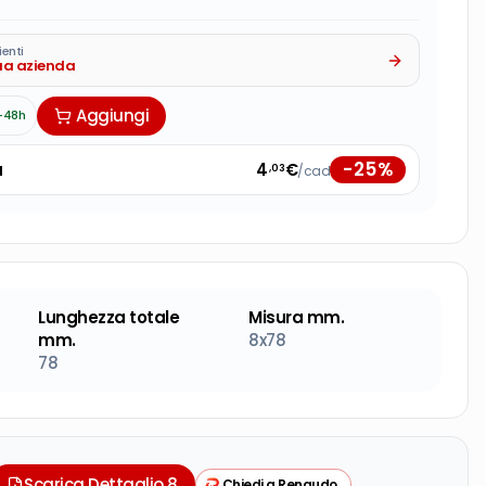
ienti
tua azienda
Aggiungi
-48h
-
25
%
à
4
€
/cad
,03
Lunghezza totale
Misura mm.
mm.
8x78
78
Scarica Dettaglio 8
Chiedi a Renaudo