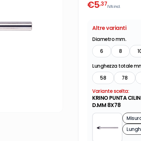
€
5
,37
IVA incl.
Altre varianti
Diametro mm.
6
8
1
Lunghezza totale m
58
78
Variante scelta:
KRINO PUNTA CILIN
D.MM 8X78
Misur