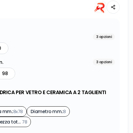
3
opzioni
0
m.
3
opzioni
98
DRICA PER VETRO E CERAMICA A 2 TAGLIENTI
a mm.
:
8x78
Diametro mm.
:
8
Lunghezza totale mm.
78
: