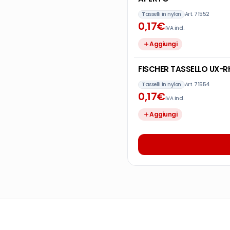
Tasselli in nylon
Art.
71552
0
,
17
€
IVA incl.
Aggiungi
Tasselli in nylon
Art.
71554
0
,
17
€
IVA incl.
Aggiungi