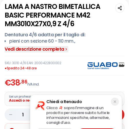
LAMA A NASTRO BIMETALLICA
BASIC PERFORMANCE M42
MM3010X27X0,9 Z 4/6
Dentatura 4/6 adatta per il taglio di:
pieni con sezione 60 - 110 mm.,
profilati con spessore 10 mm. diametro 150 - 200 -
Vedi descrizione completa
300 mm.,
profilati con spessore 15 mm. diametro 80 - 100 - 120
SKU:
3010 4/6
·
EAN:
2000422800002
- 150 - 200 mm.,
●
Spedito 24-48 ore
profilati con spessore 20 mm. diametro 80 - 100 -
€
38
120 - 150 mm.,
,86
IVA incl.
profilati con spessore 30 mm. diametro 80 - 100 -
120 mm.
Sei un professionista?
Accedi o registra la tua azienda
Chiedi a Renaudo
Clicca
sopra l'immagine di un
prodotto per ricevere subito tutte le
1
Aggiungi
informazioni: specifiche, alternative,
consigli d'uso.