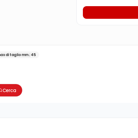
ax di taglio mm.
:
45
Cerca