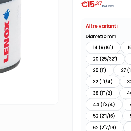
€
15
,37
IVA incl.
Altre varianti
Diametro mm.
14 (9/16")
1
20 (25/32")
25 (1")
27 (1
32 (1"1/4)
3
38 (1"1/2)
4
44 (1"3/4)
52 (2"1/16)
62 (2"7/16)