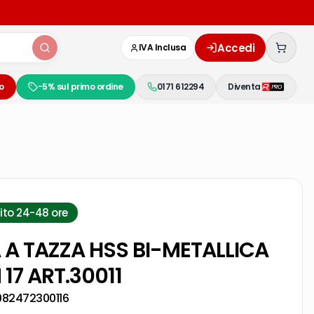
Accedi
IVA Inclusa
o
-5% sul primo ordine
0171 612294
Diventa
ito 24-48 ore
 A TAZZA HSS BI-METALLICA
17 ART.30011
082472300116