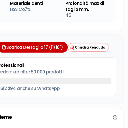
Materiale denti
Profondità max di
HSS Co7%
taglio mm.
45
Scarica Dettaglio 17 (11/16")
Chiedi a Renaudo
professionali
cedere ad oltre 50.000 prodotti.
 612 294
anche su WhatsApp
sieme