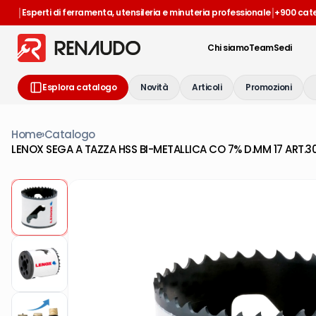
|
|
Esperti di ferramenta, utensileria e minuteria professionale
+900 cat
Chi siamo
Team
Sedi
Esplora catalogo
Novità
Articoli
Promozioni
Home
›
Catalogo
LENOX SEGA A TAZZA HSS BI-METALLICA CO 7% D.MM 17 ART.30