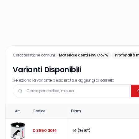
Caratteristiche comuni:
Materiale denti
:
HSS Co7%
Profondità m
Varianti Disponibili
Seleziona la variante desiderata e aggiungi al carrello
Art.
Codice
Diam.
D 3850 0014
14 (9/16")