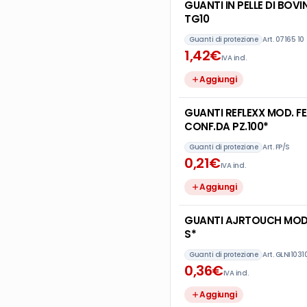
GUANTI IN PELLE DI BO
TG10
Guanti di protezione
Art.
07165 10
1
,
42
€
IVA incl.
Aggiungi
GUANTI REFLEXX MOD. FE
CONF.DA PZ.100*
Guanti di protezione
Art.
FP/S
0
,
21
€
IVA incl.
Aggiungi
GUANTI AJRTOUCH MOD. 
S*
Guanti di protezione
Art.
GLNI1031
0
,
36
€
IVA incl.
Aggiungi