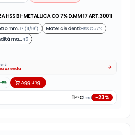
A HSS BI-METALLICA CO 7% D.MM 17 ART.30011
tro mm.
:
17 (11/16")
Materiale denti
:
HSS Co7%
Profondità max di taglio mm.
45
:
ienti
tua azienda
Aggiungi
-48h
-
23
%
11
€
/cad
,86