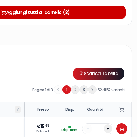
Aggiungi tutti al carrello (3)
Scarica Tabella
·
1
2
3
Pagina
1
di
3
52
di
52
varianti
Prezzo
Disp.
Quantità
€
15
,68
-
+
Disp. Imm.
IVA escl.