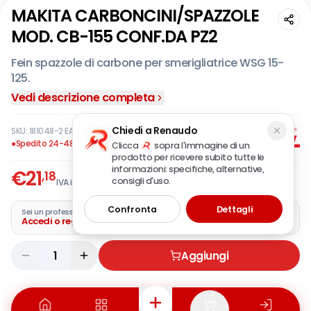
MAKITA CARBONCINI/SPAZZOLE
MOD. CB-155 CONF.DA PZ2
Fein spazzole di carbone per smerigliatrice WSG 15-
125.
Vedi descrizione completa
Chiedi a Renaudo
SKU:
181048-2
·
EAN:
088381122016
●
Spedito 24-48 ore
Clicca
sopra l'immagine di un
prodotto per ricevere subito tutte le
informazioni: specifiche, alternative,
€
21
,18
consigli d'uso.
IVA incl.
Confronta
Dettagli
Sei un professionista?
Accedi o registra la tua azienda
1
Aggiungi