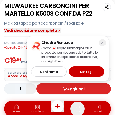
MILWAUKEE CARBONCINI PER
MARTELLO K500S CONF.DA PZ2
Makita tappo portacarboncini/spazzole.
Vedi descrizione completa
Chiedi a Renaudo
SKU:
4931398132
·
EAN:
4002395757312
●
Spedito 24-48 ore
Clicca
sopra l'immagine di un
prodotto per ricevere subito tutte le
informazioni: specifiche, alternative,
€
19
,91
consigli d'uso.
IVA incl.
Confronta
Dettagli
Sei un professionista?
Accedi o registra la tua azienda
1
Aggiungi
Home
Catalogo
Carrello
Accedi