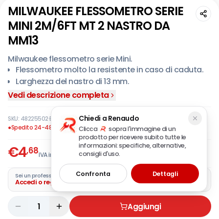
MILWAUKEE FLESSOMETRO SERIE
MINI 2M/6FT MT 2 NASTRO DA
MM13
Milwaukee flessometro serie Mini.
Flessometro molto la resistente in caso di caduta.
Larghezza del nastro di 13 mm.
Ricoperto di una trama di nylon che lo rende
Vedi descrizione completa
altamente durevole all’usura.
Ergonomico e confortevole per facili misurazioni.
Chiedi a Renaudo
SKU:
48225502
·
EAN:
045242468034
●
Spedito 24-48 ore
Clicca
sopra l'immagine di un
prodotto per ricevere subito tutte le
informazioni: specifiche, alternative,
€
4
,68
consigli d'uso.
IVA incl.
Confronta
Dettagli
Sei un professionista?
Accedi o registra la tua azienda
1
Aggiungi