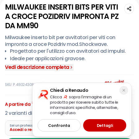
MILWAUKEE INSERTI BITS PER VITI
A CROCE POZIDRIV IMPRONTA PZ
DA MM90
Milwaukee inserto bit per avvitatori per viti con
impronta a croce Pozidriv mod.Shockwave.
Progettato per l'utilizzo con avvitatori ad impulsi.
Ideale per applicazioni gravose.
Shock Zone Shockwave, disegnato per essere
Vedi descrizione completa
estremamente flessibile.
La Shock Zone riduce lo stress del bit,
SKU:
P.4932430862
conseguentemente si hanno meno rotture.
Chiedi a Renaudo
La combinazione del disegno Shock Zone e dello
Clicca
sopra l'immagine di un
€
3
speciale trattamento termico permette al bit di
,60
prodotto per ricevere subito tutte le
A partire da
IVA incl.
essere estremamente resistente.
informazioni: specifiche, alternative,
2
varianti disponibili
consigli d'uso.
L'inserto bit viene prodotto attraverso uno speciale
trattamento termico dell’acciaio, questo
Confronta
Dettagli
Sei un professionista?
procedimento rende l’acciaio ancor più duro
Accedi o registra la tua azienda
rispetto all’acciaio di tipo S2 (utilizzato nelle versioni