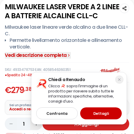
MILWAUKEE LASER VERDE A 2 LINEE
A BATTERIE ALCALINE CLL-C
Milwaukee laser lineare verde alcalino a due linee CLL-
C.
Permette livellamento orizzontale e allineamento
verticale.
Laser verde con portata 30 metri (50 metri con il
Vedi descrizione completa
ricevitore laser LLD50, 100 metri con il ricevitore laser
LRD100).
SKU:
4933478753
·
EAN:
4058546360351
Le 4 batterie alcaline AA (incluse) garantiscono
●
Spedito 24-48 ore
Chiedi a Renaudo
un'autonomia di oltre 8 ore.
Clicca
sopra l'immagine di un
€
279
Sistema del pendolo in 3 modalità: manuale per
,38
prodotto per ricevere subito tutte le
Offerta
IVA incl.
utilizzo ad ogni angolazione, auto-livellamento con
informazioni: specifiche, alternative,
indicazione di disallineamento con 4° di variazione
consigli d'uso.
Sei un professionista?
e pendolo bloccato per maggiore protezione
Accedi o registra la tua azienda
Confronta
Dettagli
durante il trasporto.
Magneti, filettatura 1/4" per treppiede e fori
1
Aggiungi
integrati: facile aggancio su acciaio, su legno,