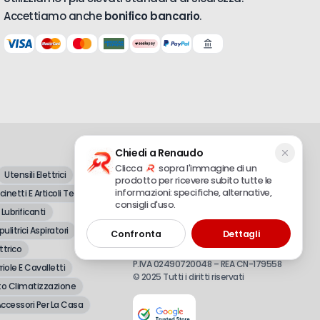
€
9
,41
Accettiamo anche
bonifico bancario
.
-
+
Disp. Imm.
IVA escl.
€
9
,02
-
+
Disp. Imm.
IVA escl.
€
19
,78
-
+
Disp. Imm.
IVA escl.
Chiedi a Renaudo
Clicca
sopra l'immagine di un
Utensili Elettrici
€
20
,22
prodotto per ricevere subito tutte le
Dal 1998, vendita all'ingrosso e al
-
+
Disp. Imm.
IVA escl.
informazioni: specifiche, alternative,
inetti E Articoli Tecnici
dettaglio di attrezzature professionali e
consigli d'uso.
fai-da-te.
 Lubrificanti
pulitrici Aspiratori
€
26
Confronta
Dettagli
,30
-
+
Disp. Imm.
IVA escl.
ttrico
Renaudo S.r.l.
P.IVA 02490720048 – REA CN-179558
riole E Cavalletti
© 2025 Tutti i diritti riservati
o Climatizzazione
€
26
,30
-
+
Disp. Imm.
IVA escl.
ccessori Per La Casa