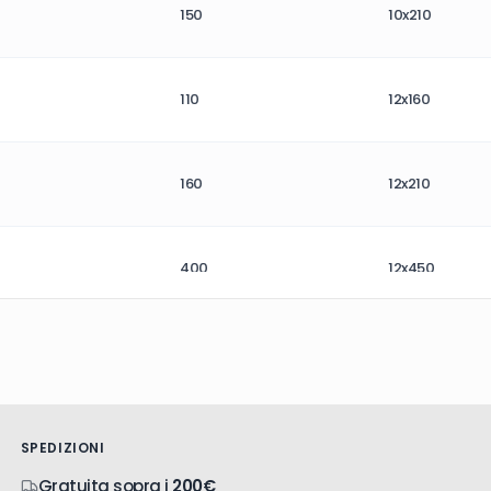
150
10x210
110
12x160
160
12x210
400
12x450
110
14x160
210
14x260
SPEDIZIONI
Gratuita sopra i
200€