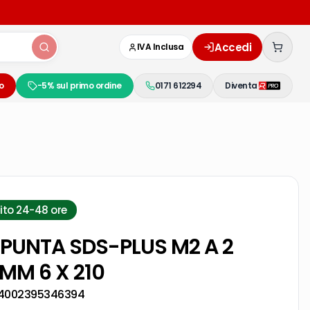
Accedi
IVA Inclusa
o
-5% sul primo ordine
0171 612294
Diventa
ito 24-48 ore
PUNTA SDS-PLUS M2 A 2
.MM 6 X 210
4002395346394