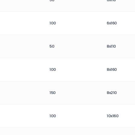
100
6x160
50
8x110
100
8x160
150
8x210
100
10x160