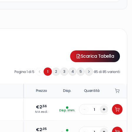
Scarica Tabella
·
1
2
3
4
5
Pagina
1
di
5
85
di
85
varianti
Prezzo
Disp.
Quantità
€
2
,56
-
+
Disp. Imm.
IVA escl.
€
2
,05