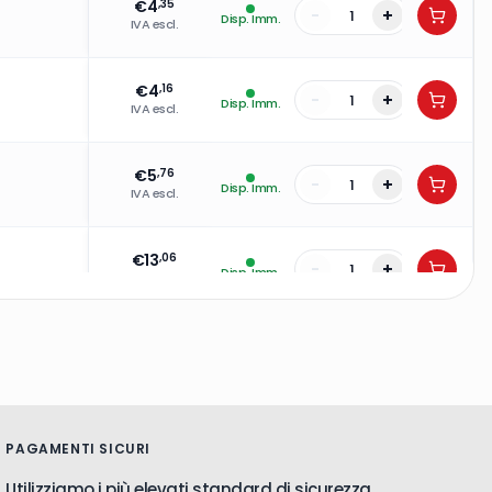
€
4
,35
-
+
Disp. Imm.
IVA escl.
€
4
,16
-
+
Disp. Imm.
IVA escl.
€
5
,76
-
+
Disp. Imm.
IVA escl.
€
13
,06
-
+
Disp. Imm.
IVA escl.
€
6
,14
-
+
Disp. Imm.
IVA escl.
€
8
,26
-
+
Disp. Imm.
IVA escl.
PAGAMENTI SICURI
Utilizziamo i più elevati standard di sicurezza.