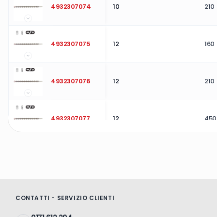
4932307074
10
210
4932307075
12
160
4932307076
12
210
4932307077
12
450
4932307078
14
160
4932307079
14
260
CONTATTI - SERVIZIO CLIENTI