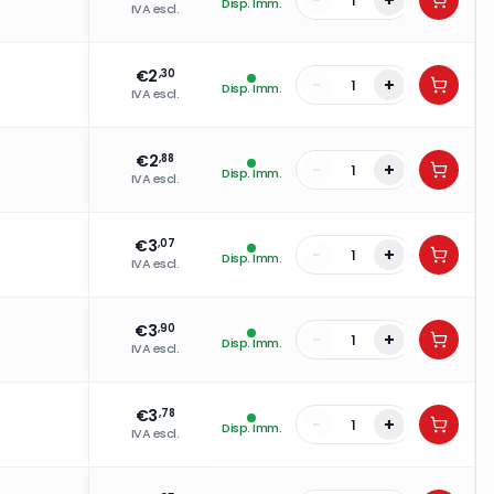
-
+
Disp. Imm.
IVA escl.
€
2
,30
-
+
Disp. Imm.
IVA escl.
€
2
,88
-
+
Disp. Imm.
IVA escl.
€
3
,07
-
+
Disp. Imm.
IVA escl.
€
3
,90
-
+
Disp. Imm.
IVA escl.
€
3
,78
-
+
Disp. Imm.
IVA escl.