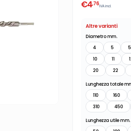
€
4
,76
IVA incl.
Altre varianti
Diametro mm.
4
5
5
10
11
1
20
22
Lunghezza totale m
110
160
310
450
Lunghezza utile mm.