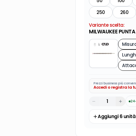
50
100
250
260
Variante scelta:
MILWAUKEE PUNTA S
Misur
Attac
Prezzi business più conven
Accedi o registra la 
24
Aggiungi
6
unità