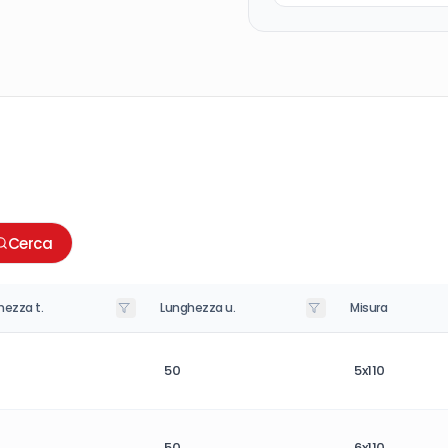
Cerca
hezza t.
Lunghezza u.
Misura
50
5x110
50
6x110