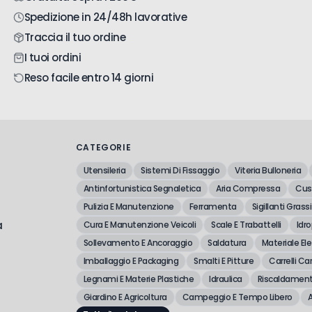
Spedizione in 24/48h lavorative
110
16x160
Traccia il tuo ordine
I tuoi ordini
160
16x210
Reso facile entro 14 giorni
400
16x450
CATEGORIE
Utensileria
Sistemi Di Fissaggio
Viteria Bulloneria
200
18x250
Antinfortunistica Segnaletica
Aria Compressa
Cusc
Pulizia E Manutenzione
Ferramenta
Sigillanti Grassi
a
Cura E Manutenzione Veicoli
Scale E Trabattelli
Idro
200
20x250
Sollevamento E Ancoraggio
Saldatura
Materiale Ele
Imballaggio E Packaging
Smalti E Pitture
Carrelli Car
Legnami E Materie Plastiche
Idraulica
Riscaldament
400
20x450
Giardino E Agricoltura
Campeggio E Tempo Libero
A