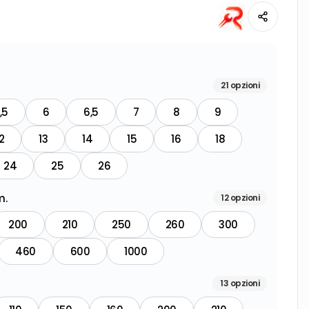
21
opzioni
,5
6
6,5
7
8
9
2
13
14
15
16
18
24
25
26
m.
12
opzioni
200
210
250
260
300
460
600
1000
13
opzioni