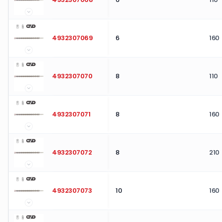
4932307069
6
160
4932307070
8
110
4932307071
8
160
4932307072
8
210
4932307073
10
160