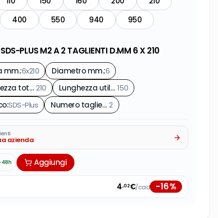
110
150
160
200
210
400
550
940
950
DS-PLUS M2 A 2 TAGLIENTI D.MM 6 X 210
a mm.
:
6x210
Diametro mm.
:
6
Lunghezza totale mm.
210
:
Lunghezza utile mm.
150
:
co
:
SDS-Plus
Numero taglienti
2
:
ienti
tua azienda
Aggiungi
-48h
-
16
%
4
€
/cad
,02