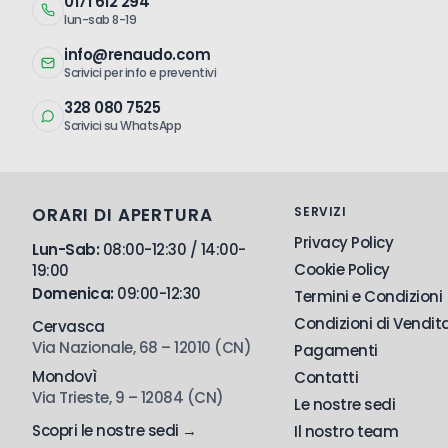
0171 612 294
lun-sab 8-19
4932307080
16
160
info@renaudo.com
Scrivici per info e preventivi
4932307081
16
210
328 080 7525
Scrivici su WhatsApp
4932307082
16
450
ORARI DI APERTURA
SERVIZI
Privacy Policy
Lun-Sab:
08:00-12:30 / 14:00-
4932307083
18
250
Cookie Policy
19:00
Domenica:
09:00-12:30
Termini e Condizioni
Condizioni di Vendit
Cervasca
4932307084
20
250
Via Nazionale, 68 – 12010 (CN)
Pagamenti
Mondovì
Contatti
Via Trieste, 9 – 12084 (CN)
Le nostre sedi
4932307085
20
450
Scopri le nostre sedi →
Il nostro team