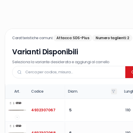
Caratteristiche comuni:
Attacco
:
SDS-Plus
Numero taglienti
:
2
Varianti Disponibili
Seleziona la variante desiderata e aggiungi al carrello
Art.
Codice
Diam.
Lung
4932307067
5
110
4932307068
6
110