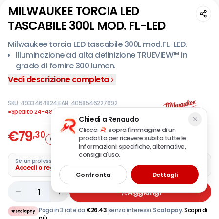
MILWAUKEE TORCIA LED
TASCABILE 300L MOD. FL-LED
Milwaukee torcia LED tascabile 300L mod.FL-LED.
Illuminazione ad alta definizione TRUEVIEW™ in
grado di fornire 300 lumen.
2 differenti modalità di illuminazione, dotata di
Vedi descrizione completa
magneti e di versatile clip.
Dimensioni compatte.
SKU:
4933464824
·
EAN:
4058546227692
Classe di protezione IP54.
●
Spedito 24-48 ore
Chiedi a Renaudo
Lente resistente ad impatti ed agenti chimici.
Clicca
sopra l'immagine di un
€
79
,30
Funziona con 2 batterie tipo AA da 1,5V incluse.
prodotto per ricevere subito tutte le
Offerta
IVA incl.
Luce principale step 1: 300 lumen, autonomia circa
informazioni: specifiche, alternative,
consigli d'uso.
5h.
Sei un professionista?
Accedi o registra la tua azienda
Luce principale step 2: 100 lumen, autonomia circa
Confronta
Dettagli
16h.
1
Aggiungi
Paga in 3 rate da
€
26.43
senza interessi.
Scalapay.
Scopri di
più