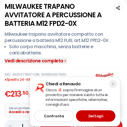
MILWAUKEE TRAPANO
AVVITATORE A PERCUSSIONE A
BATTERIA M12 FPD2-0X
Milwaukee trapano avvitatore compatto con
percussione a batteria M12 FUEL art.M12 FPD2-0X.
Solo corpo macchina, senza batterie e
caricabatterie.
Le ridotte dimensioni (152 mm.) permettono
Vedi descrizione completa
l'accesso negli spazi più ristretti.
45 Nm di coppia - eccellente rapporto
SKU:
4933479867
·
EAN:
4058546376611
coppia/dimensioni.
●
Spedito 24-48 ore
Chiedi a Renaudo
Il mandrino Heavy Duty da 13 mm. in metallo
Clicca
sopra l'immagine di un
€
213
trattiene saldamente le punte o i bit, agevolando la
,50
prodotto per ricevere subito tutte le
Offerta
IVA incl.
sostituzione.
informazioni: specifiche, alternative,
Frizione meccanica con 13 impostazioni, selettore
consigli d'uso.
Sei un professionista?
per avvitatura senza/con percussione.
Accedi o registra la tua azienda
Confronta
Dettagli
Aggancio per cintura e luce LED.
Il DNA della nostra piattaforma FUEL™ ridefinisce la
1
Aggiungi