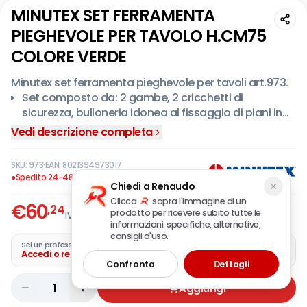
MINUTEX SET FERRAMENTA
PIEGHEVOLE PER TAVOLO H.CM75
COLORE VERDE
Minutex set ferramenta pieghevole per tavoli art.973.
Set composto da: 2 gambe, 2 cricchetti di
sicurezza, bulloneria idonea al fissaggio di piani in
legno con spessore max 30 mm, istruzioni di
Vedi descrizione completa
fissaggio.
SKU:
973
·
EAN:
8021394973017
●
Spedito 24-48 ore
Chiedi a Renaudo
Clicca
sopra l'immagine di un
€
60
,24
prodotto per ricevere subito tutte le
IVA incl.
informazioni: specifiche, alternative,
consigli d'uso.
Sei un professionista?
Accedi o registra la tua azienda
Confronta
Dettagli
1
Aggiungi