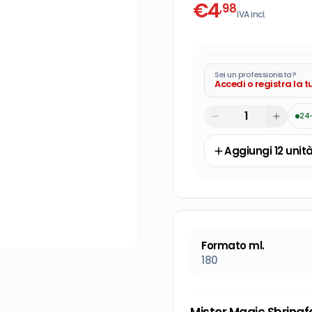
€
4
,98
IVA incl.
Sei un professionista?
Accedi o registra la 
24
Aggiungi
12
unit
Formato ml.
180