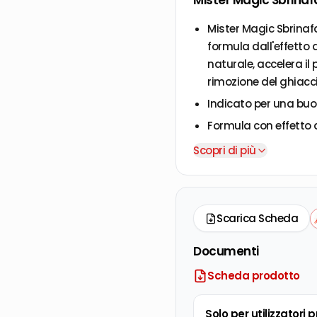
Mister Magic Sbrinafa
Mister Magic Sbrinafa
formula dall'effetto 
naturale, accelera il
rimozione del ghiacci
Indicato per una buo
Formula con effetto 
naturale.
Scopri di più
Pulisce e igienizza il 
Non danneggia le gua
Alcool di origine natu
Scarica Scheda
Eco-Attitude.
Documenti
Scheda prodotto
Solo per utilizzatori 