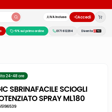
Accedi
IVA Inclusa
o
-5% sul primo ordine
0171 612294
Diventa
ito 24-48 ore
IC SBRINAFACILE SCIOGLI
OTENZIATO SPRAY ML180
65196539