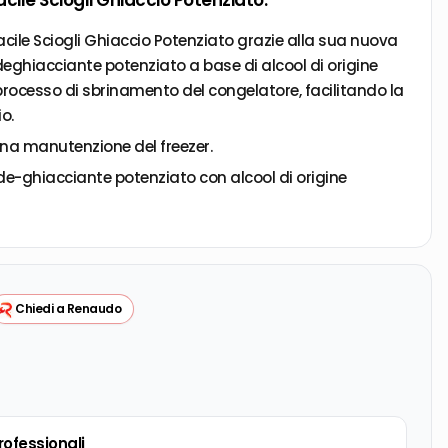
cile Sciogli Ghiaccio Potenziato.
cile Sciogli Ghiaccio Potenziato grazie alla sua nuova
deghiacciante potenziato a base di alcool di origine
 processo di sbrinamento del congelatore, facilitando la
o.
na manutenzione del freezer.
de-ghiacciante potenziato con alcool di origine
freezer, anche freezer no-frost.
rnizioni.
rale.
Chiedi a Renaudo
professionali