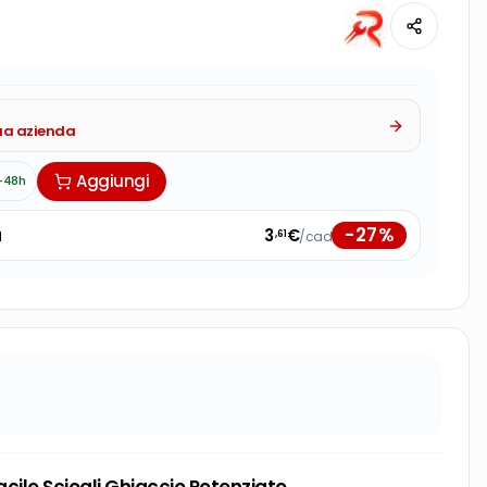
tua azienda
Aggiungi
-48h
-
27
%
à
3
€
/cad
,61