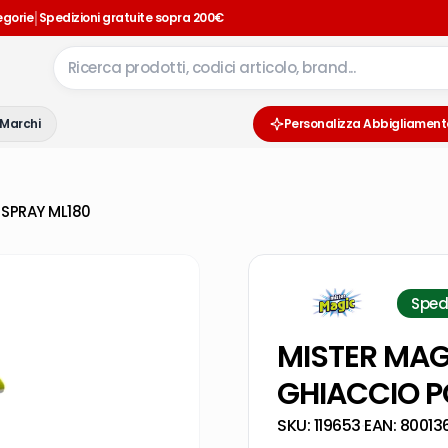
|
egorie
Spedizioni gratuite sopra 200€
Marchi
Personalizza Abbigliament
 SPRAY ML180
Sped
MISTER MAG
GHIACCIO P
SKU:
119653
·
EAN:
80013